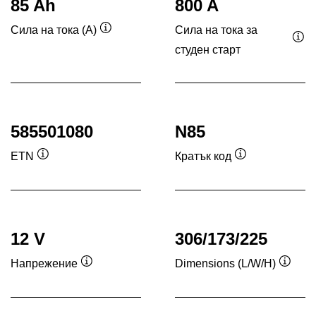
85 Ah
800 A
Сила на тока за
Сила на тока (A)
Подсказка
студен старт
Под
585501080
N85
ETN
Кратък код
Подсказка
Подсказка
12 V
306/173/225
Напрежение
Dimensions (L/W/H)
Подсказка
Подск