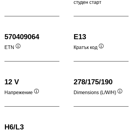
студен старт
Под
570409064
E13
ETN
Кратък код
Подсказка
Подсказка
12 V
278/175/190
Напрежение
Dimensions (L/W/H)
Подсказка
Подск
H6/L3