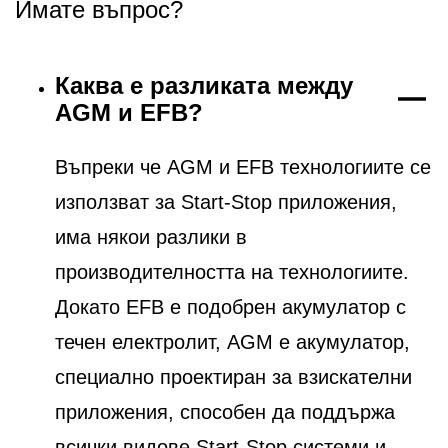
Имате въпрос?
Каква е разликата между
AGM и EFB?
Въпреки че AGM и EFB технологиите се
използват за Start-Stop приложения,
има някои разлики в
производителността на технологиите.
Докато EFB е подобрен акумулатор с
течен електролит, AGM е акумулатор,
специално проектиран за взискателни
приложения, способен да поддържа
всички видове Start-Stop системи и