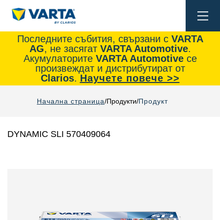
Togg
navi
Последните събития, свързани с
VARTA
AG
, не засягат
VARTA Automotive
.
Акумулаторите
VARTA Automotive
се
произвеждат и дистрибутират от
Clarios
.
Научете повече >>
Начална страница
Продукти
Продукт
DYNAMIC SLI 570409064