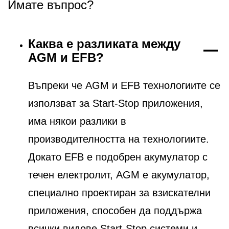
Имате въпрос?
Каква е разликата между
AGM и EFB?
Въпреки че AGM и EFB технологиите се
използват за Start-Stop приложения,
има някои разлики в
производителността на технологиите.
Докато EFB е подобрен акумулатор с
течен електролит, AGM е акумулатор,
специално проектиран за взискателни
приложения, способен да поддържа
всички видове Start-Stop системи и