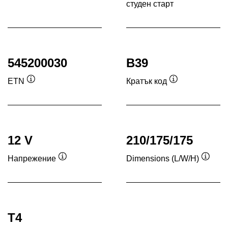
студен старт
Под
545200030
B39
ETN
Кратък код
Подсказка
Подсказка
12 V
210/175/175
Напрежение
Dimensions (L/W/H)
Подсказка
Подск
T4