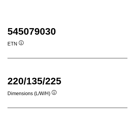
545079030
ETN
Подсказка
220/135/225
Dimensions (L/W/H)
Подсказка