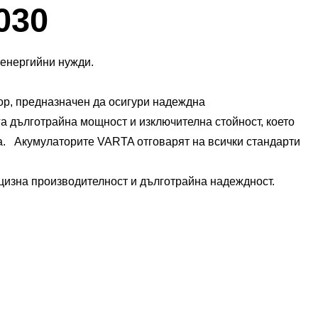
Диалогов
030
прозорец
за
Изображения
 енергийни нужди.
ор, предназначен да осигури надеждна
га дълготрайна мощност и изключителна стойност, което
. ​ Акумулаторите VARTA отговарят на всички стандарти
изна производителност и дълготрайна надеждност.​