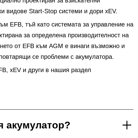
ециално проектиран за взискателни
 видове Start-Stop системи и дори xEV.
м EFB, тъй като системата за управление на
ектирана за определена производителност на
ането от EFB към AGM е винаги възможно и
 повтарящи се проблеми с акумулатора.
B, xEV и други в нашия раздел
я акумулатор?