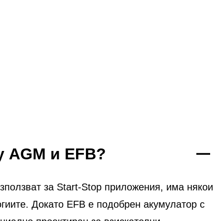
ду AGM и EFB?
ползват за Start-Stop приложения, има някои
огиите. Докато EFB е подобрен акумулатор с