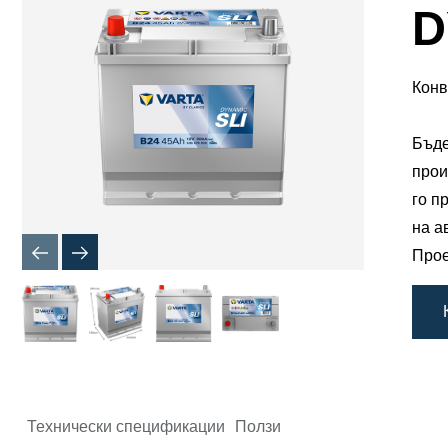
Диалогов
D
прозорец
за
Изображ
Конв
Бъде
прои
го п
на а
Прое
Технически спецификации
Ползи