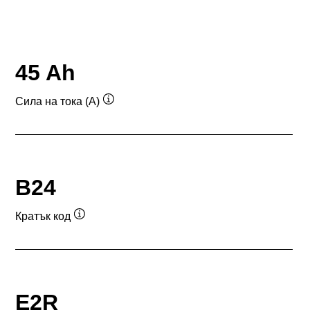
45 Ah
Сила на тока (A)
Подсказка
B24
Кратък код
Подсказка
E2R