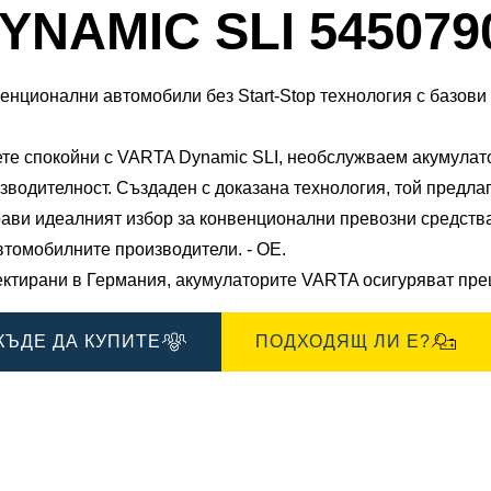
Диалогов
YNAMIC SLI 545079
прозорец
за
ения
Изображения
енционални автомобили без Start-Stop технология с базови
те спокойни с VARTA Dynamic SLI, необслужваем акумулат
зводителност. Създаден с доказана технология, той предла
рави идеалният избор за конвенционални превозни средства
втомобилните производители. - ОЕ.
ктирани в Германия, акумулаторите VARTA осигуряват прец
КЪДЕ ДА КУПИТЕ
ПОДХОДЯЩ ЛИ Е?