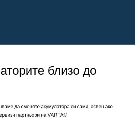
латорите близо до
чваме да сменяте акумулатора си сами, освен ако
 сервизи партньори на VARTA®