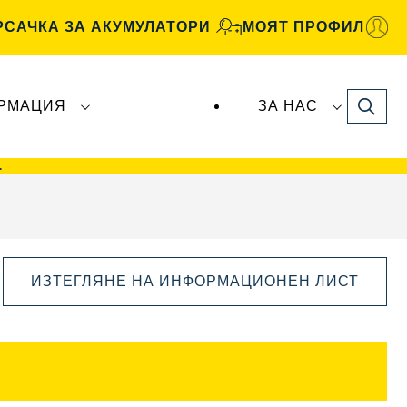
РСАЧКА ЗА АКУМУЛАТОРИ
МОЯТ ПРОФИЛ
Search
РМАЦИЯ
ЗА НАС
рите
VARTA Automotive
се произвеждат и
>
ИЗТЕГЛЯНЕ НА ИНФОРМАЦИОНЕН ЛИСТ
Отваряне
на