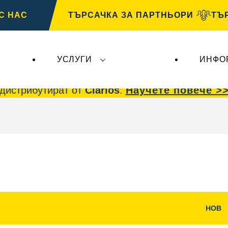
С НАС
ТЪРСАЧКА ЗА ПАРТНЬОРИ
ТЪ
УСЛУГИ
ИНФО
 AG
, не засягат
VARTA Automotive
. Акумулато
дистрибутират от
Clarios
.
Научете повече >
НОВ
е
Отваряне
на