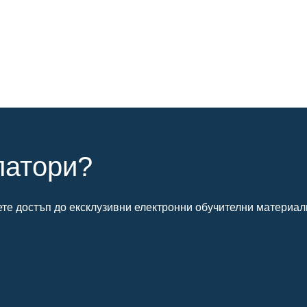
латори?
ете достъп до ексклузивни електронни обучителни материал