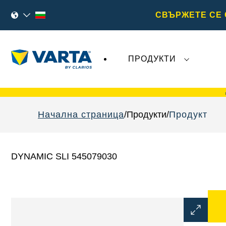
СВЪРЖЕТЕ СЕ 
ПРОДУКТИ
Последните събития, свързани с
VARTA
Начална страница
Продукти
Продукт
DYNAMIC SLI 545079030
Отварян
на