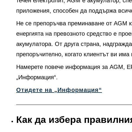
течен електролит, AGM е акумулатор, сп
приложения, способен да поддържа всички
Не се препоръчва преминаване от AGM къ
енергията на превозното средство е про
акумулатора. От друга страна, надгражд
препоръчително, когато клиентът ви има
Намерете повече информация за AGM, EF
„Информация“.
Отидете на „Информация“
Как да избера правилни