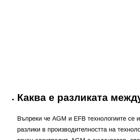
Каква е разликата меж
Въпреки че AGM и EFB технологиите се из
разлики в производителността на технол