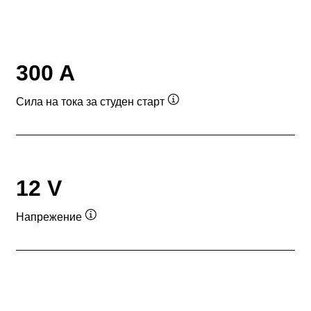
300 A
Сила на тока за студен старт
Подсказка
12 V
Напрежение
Подсказка