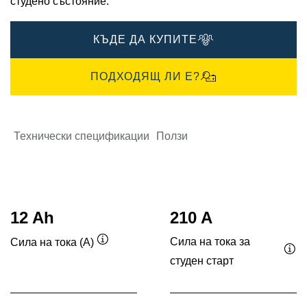
студено състояние.
КЪДЕ ДА КУПИТЕ
ПОДХОДЯЩ ЛИ Е?
Технически спецификации
Ползи
12 Ah
210 A
Сила на тока за
Сила на тока (A)
Подсказка
студен старт
Под