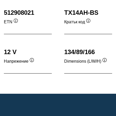
512908021
TX14AH-BS
ETN
Кратък код
Подсказка
Подсказка
12 V
134/89/166
Напрежение
Dimensions (L/W/H)
Подсказка
Подск