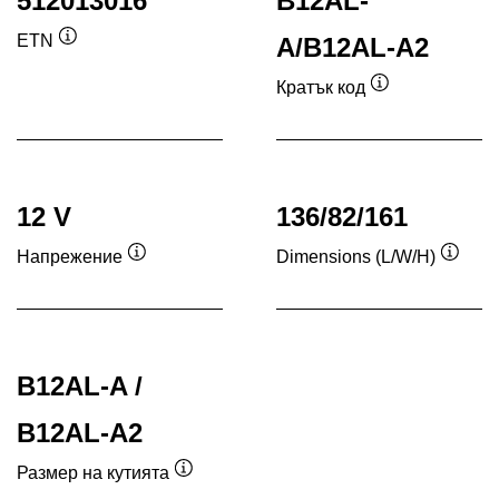
512013016
B12AL-
ETN
A/B12AL-A2
Подсказка
Кратък код
Подсказка
12 V
136/82/161
Напрежение
Dimensions (L/W/H)
Подсказка
Подск
B12AL-A /
B12AL-A2
Размер на кутията
Подсказка