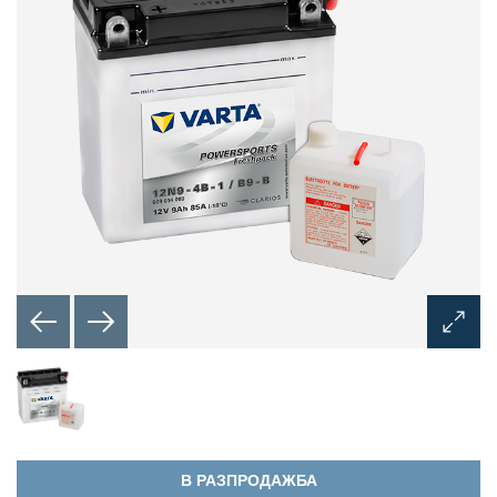
Отвар
на
Диало
прозо
за
Изобр
В РАЗПРОДАЖБА