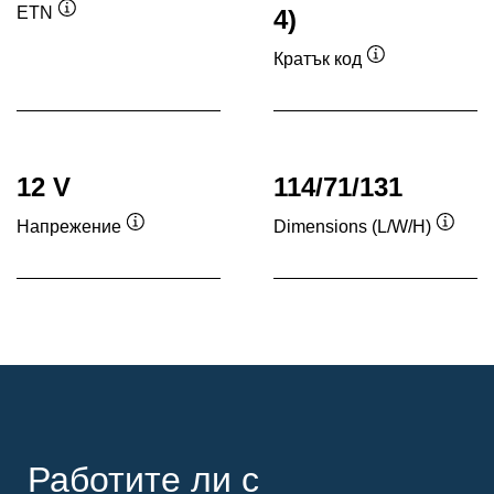
ETN
4)
Подсказка
Кратък код
Подсказка
12 V
114/71/131
Напрежение
Dimensions (L/W/H)
Подсказка
Подск
Работите ли с