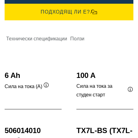
ПОДХОДЯЩ ЛИ Е?
Технически спецификации
Ползи
6 Ah
100 A
Сила на тока за
Сила на тока (A)
Подсказка
студен старт
Под
506014010
TX7L-BS (TX7L-