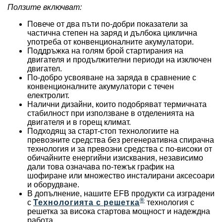
Ползите включват:
Повече от два пъти по-добри показатели за
частична степен на заряд и дълбока циклична
употреба от конвенционалните акумулатори.
Поддръжка на голям брой стартирания на
двигателя и продължителни периоди на изключен
двигател.
По-добро усвояване на заряда в сравнение с
конвенционалните акумулатори с течен
електролит.
Налични дизайни, които подобряват термичната
стабилност при използване в отделенията на
двигателя и в горещ климат.
Подходящ за старт-стоп технологиите на
превозните средства без регенеративна спирачна
технология и за превозни средства с по-високи от
обичайните енергийни изисквания, независимо
дали това означава по-тежък график на
шофиране или множество инсталирани аксесоари
и оборудване.
В допълнение, нашите EFB продукти са изградени
®
с
Технологията с решетка
технология с
решетка за висока стартова мощност и надеждна
работа.