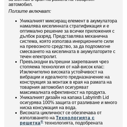
автомобил.
Ползите включват:
Уникалният миксиращ елемент в акумулатора
намалява киселинната стратификация и е
оптимално решение за всички приложения с
дълбок разряд. Представлява механична
система, която използва инерционните сили
на превозното средство, за да подпомогне
смесването на киселината в акумулаторите с
течен електролит.
Превъзходни вътрешни закрепвания чрез
стопяема технология от най-висок клас:
Изключително високата устойчивост на
вибрации и идеалното предназначение на
конструкция за монтаж в края на рамата на
товарния автомобил осигуряват
максималната ефективност на продукта.
Уникалният дизайн на капака Labyrinth Lid
осигурява 100% защита от разливане и много
ниска консумация на вода.
Високата цикличност се обезпечава от
използването на
Технологията с
®
решетка
технологията, подобрената