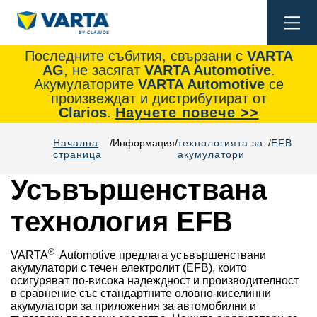
Togg
navi
Последните събития, свързани с
VARTA
AG
, не засягат
VARTA Automotive
.
Акумулаторите
VARTA Automotive
се
произвеждат и дистрибутират от
Clarios
.
Научете повече >>
Начална
Информация
технологията за
EFB
страница
акумулатори
Усъвършенствана
технология EFB
®
VARTA
Automotive предлага усъвършенствани
акумулатори с течен електролит (EFB), които
осигуряват по-висока надеждност и производителност
в сравнение със стандартните оловно-киселинни
акумулатори за приложения за автомобилни и