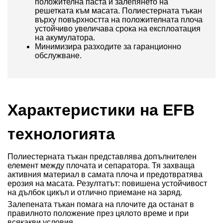
положителна паста и залепянето на
решетката към масата. Полиестерната тъкан
върху повърхността на положителната плоча
устойчиво увеличава срока на експлоатация
на акумулатора.
Минимизира разходите за гаранционно
обслужване.
Характеристики на EFB
технологията
Полиестерната тъкан представлява допълнителен
елемент между плочата и сепаратора. Тя захваща
активния материал в самата плоча и предотвратява
ерозия на масата. Резултатът: повишена устойчивост
на дълбок цикъл и отлично приемане на заряд.
Залепената тъкан помага на плочите да останат в
правилното положение през цялото време и при
всякакви условия.