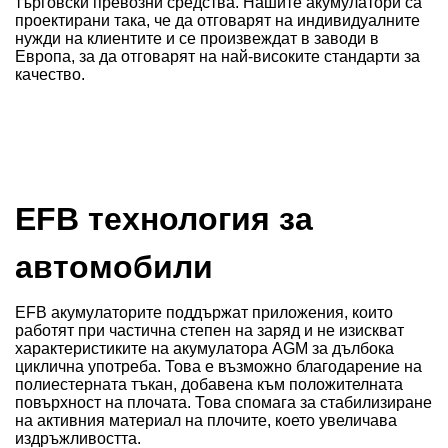
търговски превозни средства. Нашите акумулатори са
проектирани така, че да отговарят на индивидуалните
нужди на клиентите и се произвеждат в заводи в
Европа, за да отговарят на най-високите стандарти за
качество.
EFB технология за
автомобили
EFB акумулаторите поддържат приложения, които
работят при частична степен на заряд и не изискват
характеристиките на акумулатора AGM за дълбока
циклична употреба. Това е възможно благодарение на
полиестерната тъкан, добавена към положителната
повърхност на плочата. Това спомага за стабилизиране
на активния материал на плочите, което увеличава
издръжливостта.