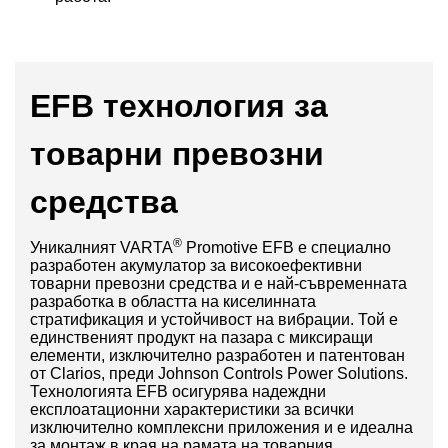
EFB технология за
товарни превозни
средства
®
Уникалният VARTA
Promotive EFB е специално
разработен акумулатор за високоефективни
товарни превозни средства и е най-съвременната
разработка в областта на киселинната
стратификация и устойчивост на вибрации. Той е
единственият продукт на пазара с миксиращи
елементи, изключително разработен и патентован
от Clarios, преди Johnson Controls Power Solutions.
Технологията EFB осигурява надеждни
експлоатационни характеристики за всички
изключително комплексни приложения и е идеална
за монтаж в края на рамата на товарния