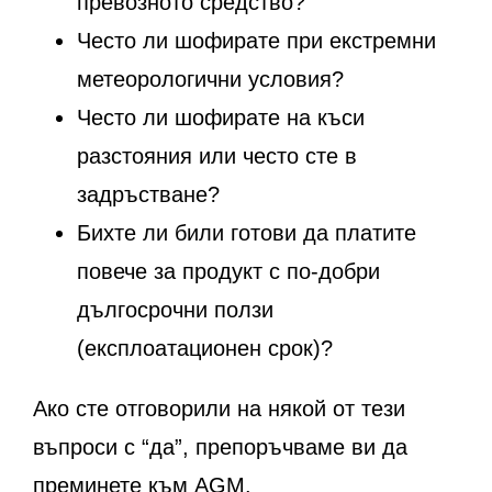
превозното средство?
Често ли шофирате при екстремни
метеорологични условия?
Често ли шофирате на къси
разстояния или често сте в
задръстване?
Бихте ли били готови да платите
повече за продукт с по-добри
дългосрочни ползи
(експлоатационен срок)?
Ако сте отговорили на някой от тези
въпроси с “да”, препоръчваме ви да
преминете към AGM.