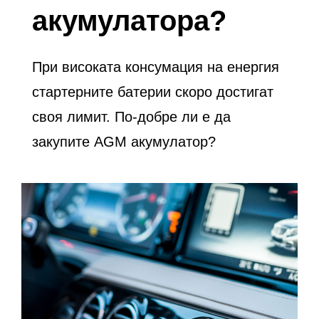
акумулатора?
При високата консумация на енергия
стартерните батерии скоро достигат
своя лимит. По-добре ли е да
закупите AGM акумулатор?