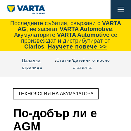
Togg
navi
Последните събития, свързани с
VARTA
AG
, не засягат
VARTA Automotive
.
Акумулаторите
VARTA Automotive
се
произвеждат и дистрибутират от
Clarios
.
Научете повече >>
Начална
Статии
Детейли относно
страница
статията
ТЕХНОЛОГИЯ НА АКУМУЛАТОРА
По-добър ли е
AGM