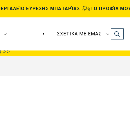
ΕΡΓΑΛΕΊΟ ΕΎΡΕΣΗΣ ΜΠΑΤΑΡΊΑΣ
ΤΟ ΠΡΟΦΊΛ ΜΟ
Search
ΣΧΕΤΙΚΆ ΜΕ ΕΜΆΣ
ς
VARTA Automotive
κατασκευάζονται και
α
>>