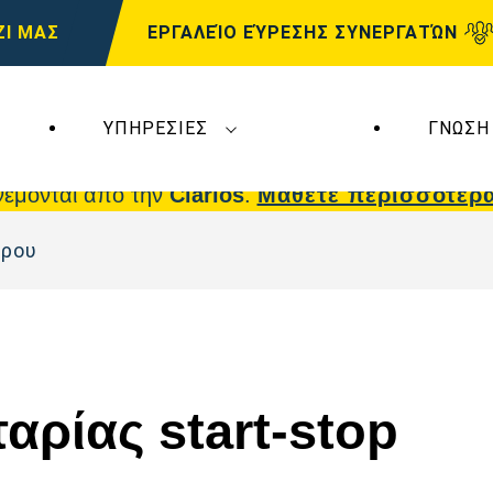
ΖΙ ΜΑΣ
ΕΡΓΑΛΕΊΟ ΕΎΡΕΣΗΣ ΣΥΝΕΡΓΑΤΏΝ
ΥΠΗΡΕΣΊΕΣ
ΓΝΏΣΗ
 επηρεάζουν τη
VARTA Automotive
. Οι μπαταρίε
νέμονται από την
Clarios
.
Μάθετε περισσότερ
θρου
αρίας start-stop