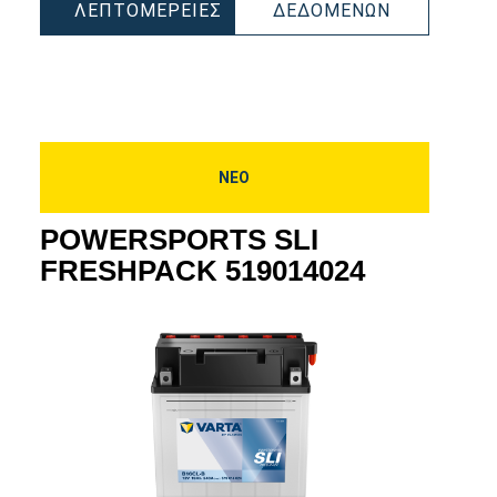
SPORTS
POWERSPO
ΛΕΠΤΟΜΈΡΕΙΕΣ
ΔΕΔΟΜΈΝΩΝ
POWERSPORTS
SLI
PACK
SLI
FRESHPAC
030
FRESHPACK
530034030
530034030
ΝΕΟ
POWERSPORTS SLI
FRESHPACK 519014024