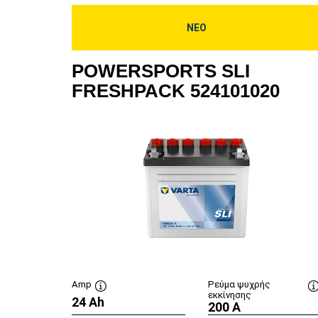
ΝΕΟ
POWERSPORTS SLI
FRESHPACK 524101020
Amp
Ρεύμα ψυχρής
εκκίνησης
24 Ah
Συμβουλή
200 A
εργαλείου