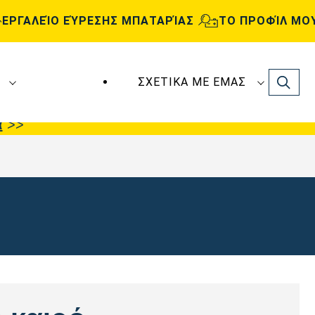
ΕΡΓΑΛΕΊΟ ΕΎΡΕΣΗΣ ΜΠΑΤΑΡΊΑΣ
ΤΟ ΠΡΟΦΊΛ ΜΟ
Search
ΣΧΕΤΙΚΆ ΜΕ ΕΜΆΣ
ς
VARTA Automotive
κατασκευάζονται και
α
>>