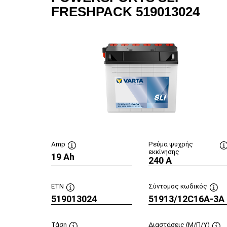
FRESHPACK 519013024
Amp
Ρεύμα ψυχρής
εκκίνησης
19 Ah
Συμβουλή
240 A
εργαλείου
ETN
Σύντομος κωδικός
519013024
Συμβουλή
51913/12C16A-3A
Συμ
εργαλείου
εργ
Τάση
Διαστάσεις (Μ/Π/Υ)