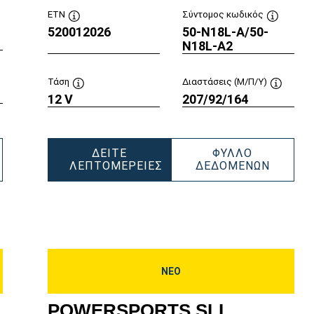
ETN
Σύντομος κωδικός
520012026
Συμβουλή
50-N18L-A/50-
Συμβουλή
βουλή
εργαλείου
εργαλείο
N18L-A2
αλείου
Τάση
Διαστάσεις (Μ/Π/Υ)
μβουλή
12 V
Συμβουλή
207/92/164
Συμβουλ
αλείου
εργαλείου
εργαλεί
ΔΕΊΤΕ
ΦΎΛΛΟ
WERSPORTS
POWER
ΛΕΠΤΟΜΈΡΕΙΕΣ
ΔΕΔΟΜΈΝΩΝ
POWERSPORTS
SLI
ESHPACK
SLI
FRESH
101020
FRESHPACK
520012
520012026
ΝΕΟ
POWERSPORTS SLI