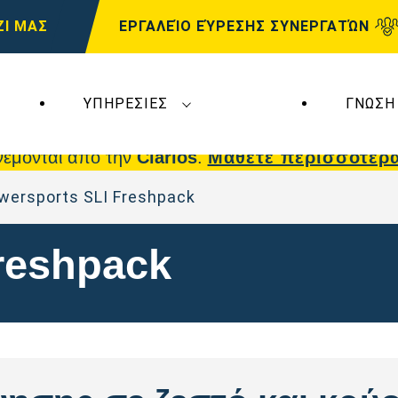
ΖΙ ΜΑΣ
ΕΡΓΑΛΕΊΟ ΕΎΡΕΣΗΣ ΣΥΝΕΡΓΑΤΏΝ
ΥΠΗΡΕΣΊΕΣ
ΓΝΏΣΗ
 επηρεάζουν τη
VARTA Automotive
. Οι μπαταρίε
νέμονται από την
Clarios
.
Μάθετε περισσότερ
wersports SLI Freshpack
reshpack