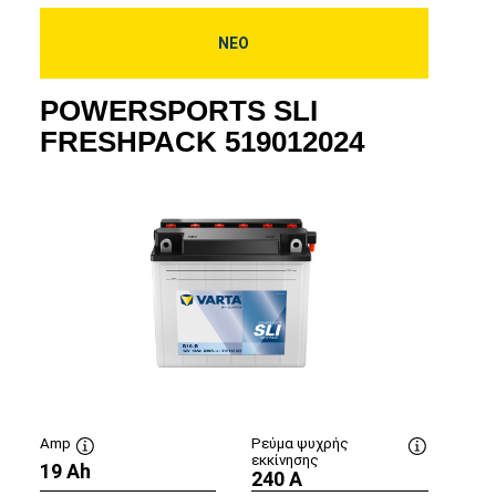
ΝΕΟ
POWERSPORTS SLI
FRESHPACK 519012024
Amp
Ρεύμα ψυχρής
υλή
εκκίνησης
είου
19 Ah
Συμβουλή
Συμβουλή
240 A
εργαλείου
εργαλείου