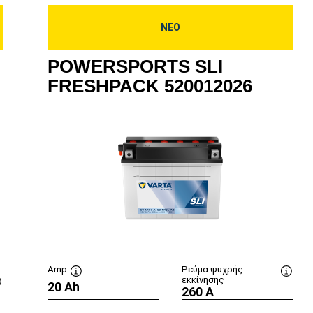
ΝΕΟ
POWERSPORTS SLI
FRESHPACK 520012026
Amp
Ρεύμα ψυχρής
εκκίνησης
20 Ah
Συμβουλή
Συμβο
260 A
Συμβουλή
εργαλείου
εργαλ
εργαλείου