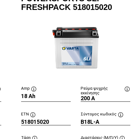
FRESHPACK 518015020
Amp
Ρεύμα ψυχρής
εκκίνησης
Συμβουλή
18 Ah
Συμβουλή
Συμβο
200 A
εργαλείου
εργαλείου
εργαλ
ETN
Σύντομος κωδικός
βουλή
518015020
Συμβουλή
B18L-A
Συμβουλή
αλείου
εργαλείου
εργαλείο
Τάση
Διαστάσεις (Μ/Π/Υ)