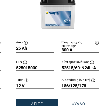
Amp
Ρεύμα ψυχρής
εκκίνησης
Συμβουλή
25 Ah
Συμβουλή
Συμβο
300 A
εργαλείου
εργαλείου
εργαλ
ETN
Σύντομος κωδικός
βουλή
525015030
Συμβουλή
52515/60-N24L-A
Συμβουλή
αλείου
εργαλείου
εργαλείο
Τάση
Διαστάσεις (Μ/Π/Υ)
μβουλή
12 V
Συμβουλή
186/125/178
Συμβουλ
αλείου
εργαλείου
εργαλεί
ΔΕΊΤΕ
ΦΎΛΛΟ