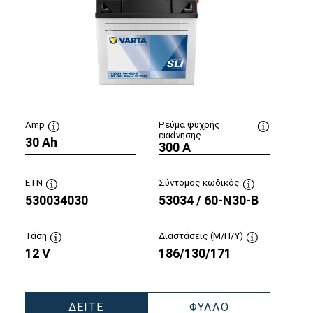
Amp
Ρεύμα ψυχρής
εκκίνησης
υλή
30 Ah
Συμβουλή
Συμβουλή
300 A
είου
εργαλείου
εργαλείου
ETN
Σύντομος κωδικός
530034030
Συμβουλή
53034 / 60-N30-B
Συμβουλή
υ
εργαλείου
εργαλείου
Τάση
Διαστάσεις (Μ/Π/Υ)
ή
12 V
Συμβουλή
186/130/171
Συμβουλή
ου
εργαλείου
εργαλείου
ΔΕΊΤΕ
ΦΎΛΛΟ