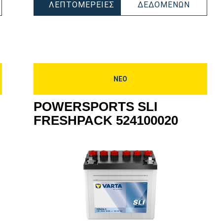
WERSPORTS
POWER
ΛΕΠΤΟΜΈΡΕΙΕΣ
ΔΕΔΟΜΈΝΩΝ
POWERSPORTS
SLI
ESHPACK
SLI
FRESH
400030
FRESHPACK
525015
525015030
ΝΕΟ
POWERSPORTS SLI
FRESHPACK 524100020