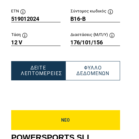
ETN
Σύντομος κωδικός
υ
519012024
Συμβουλή
B16-B
Συμβουλή
εργαλείου
εργαλείου
Τάση
Διαστάσεις (Μ/Π/Υ)
12 V
Συμβουλή
176/101/156
Συμβουλή
ή
εργαλείου
εργαλείου
ου
ΔΕΊΤΕ
ΦΎΛΛΟ
SPORTS
POWERSPO
ΛΕΠΤΟΜΈΡΕΙΕΣ
ΔΕΔΟΜΈΝΩΝ
POWERSPORTS
SLI
PACK
SLI
FRESHPAC
026
FRESHPACK
519012024
519012024
ΝΕΟ
POWERSPORTS SLI