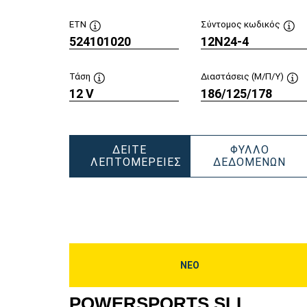
ETN
Σύντομος κωδικός
524101020
Συμβουλή
12N24-4
Συμ
εργαλείου
εργ
Τάση
Διαστάσεις (Μ/Π/Υ)
12 V
Συμβουλή
186/125/178
Συ
εργαλείου
εργ
ΔΕΊΤΕ
ΦΎΛΛΟ
PO
ΛΕΠΤΟΜΈΡΕΙΕΣ
ΔΕΔΟΜΈΝΩΝ
POWERSPORTS
SLI
SLI
FR
FRESHPACK
524
524101020
ΝΕΟ
POWERSPORTS SLI