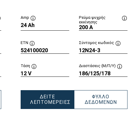
Amp
Ρεύμα ψυχρής
εκκίνησης
Συμβουλή
24 Ah
Συμβουλή
Συμβο
200 A
εργαλείου
εργαλείου
εργαλ
ETN
Σύντομος κωδικός
βουλή
524100020
Συμβουλή
12N24-3
Συμβουλή
αλείου
εργαλείου
εργαλείο
Τάση
Διαστάσεις (Μ/Π/Υ)
μβουλή
12 V
Συμβουλή
186/125/178
Συμβουλ
αλείου
εργαλείου
εργαλεί
ΔΕΊΤΕ
ΦΎΛΛΟ
WERSPORTS
POWER
ΛΕΠΤΟΜΈΡΕΙΕΣ
ΔΕΔΟΜΈΝΩΝ
POWERSPORTS
SLI
ESHPACK
SLI
FRESH
030030
FRESHPACK
524100
524100020