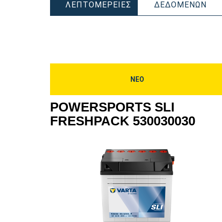
PO
ΛΕΠΤΟΜΈΡΕΙΕΣ
ΔΕΔΟΜΈΝΩΝ
POWERSPORTS
SLI
SLI
FR
FRESHPACK
530
530400030
ΝΕΟ
POWERSPORTS SLI
FRESHPACK 530030030