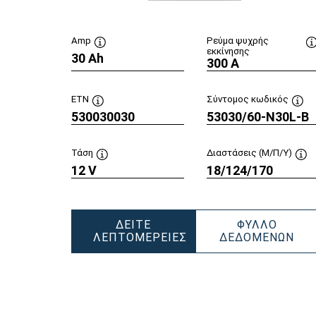
Amp
Ρεύμα ψυχρής
εκκίνησης
30 Ah
Συμβουλή
300 A
εργαλείου
ETN
Σύντομος κωδικός
530030030
Συμβουλή
53030/60-N30L-B
Συμ
εργαλείου
εργ
Τάση
Διαστάσεις (Μ/Π/Υ)
12 V
Συμβουλή
18/124/170
Συ
εργαλείου
εργ
ΔΕΊΤΕ
ΦΎΛΛΟ
PO
ΛΕΠΤΟΜΈΡΕΙΕΣ
ΔΕΔΟΜΈΝΩΝ
POWERSPORTS
SLI
SLI
FR
FRESHPACK
530
530030030