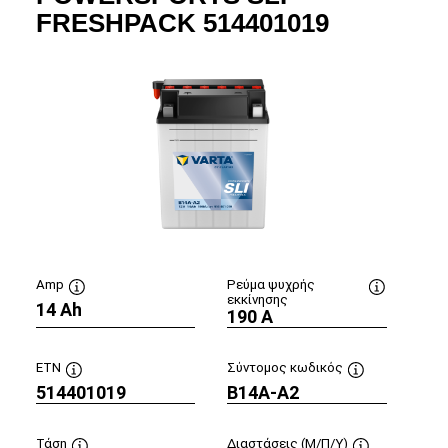
FRESHPACK 514401019
Amp
Ρεύμα ψυχρής
εκκίνησης
υλή
14 Ah
Συμβουλή
Συμβουλή
190 A
είου
εργαλείου
εργαλείου
ETN
Σύντομος κωδικός
514401019
Συμβουλή
B14A-A2
Συμβουλή
υ
εργαλείου
εργαλείου
Τάση
Διαστάσεις (Μ/Π/Υ)