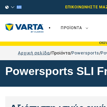
ΕΠΙΚΟΙΝΩΝΗΣΤΕ ΜΑ
ΠΡΟΪΌΝΤΑ
Οι πρόσφατες εξελίξεις στη
Varta AG
δεν
δια
Αρχική σελίδα
Προϊόντα
Powersports
Po
Powersports SLI F