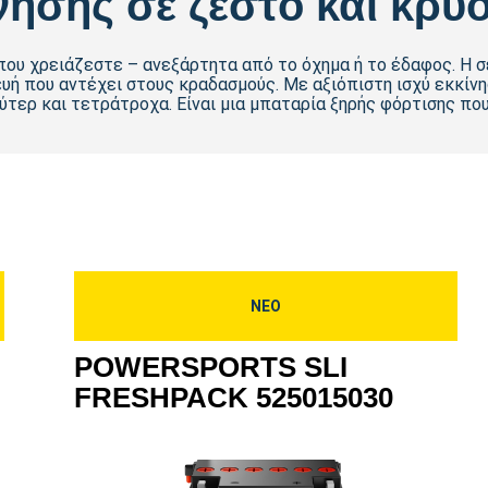
νησης σε ζεστό και κρύο
που χρειάζεστε – ανεξάρτητα από το όχημα ή το έδαφος. Η σ
υή που αντέχει στους κραδασμούς. Με αξιόπιστη ισχύ εκκίνη
τερ και τετράτροχα. Είναι μια μπαταρία ξηρής φόρτισης που
ΝΕΟ
POWERSPORTS SLI
FRESHPACK 525015030