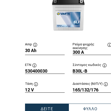
Amp
Ρεύμα ψυχρής
εκκίνησης
30 Ah
Συμβουλή
300 A
εργαλείου
ETN
Σύντομος κωδικός
530400030
Συμβουλή
B30L-B
Συμ
εργαλείου
εργ
Τάση
Διαστάσεις (Μ/Π/Υ)
12 V
Συμβουλή
165/132/176
Συ
εργαλείου
εργ
ΔΕΊΤΕ
ΦΎΛΛΟ