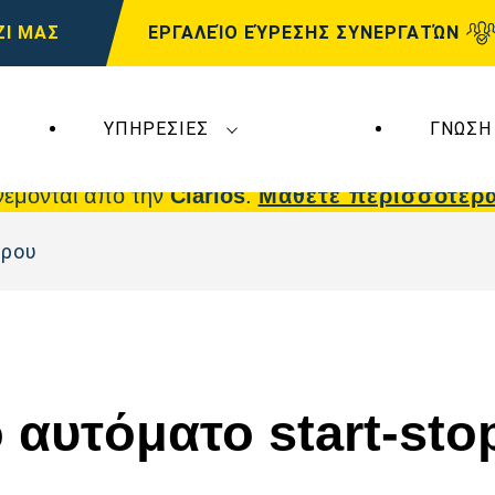
ΖΙ ΜΑΣ
ΕΡΓΑΛΕΊΟ ΕΎΡΕΣΗΣ ΣΥΝΕΡΓΑΤΏΝ
ΥΠΗΡΕΣΊΕΣ
ΓΝΏΣΗ
 επηρεάζουν τη
VARTA Automotive
. Οι μπαταρίε
νέμονται από την
Clarios
.
Μάθετε περισσότερ
θρου
 αυτόματο start-sto