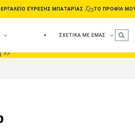
ΕΡΓΑΛΕΊΟ ΕΎΡΕΣΗΣ ΜΠΑΤΑΡΊΑΣ
ΤΟ ΠΡΟΦΊΛ ΜΟ
Search
ΣΧΕΤΙΚΆ ΜΕ ΕΜΆΣ
ς
VARTA Automotive
κατασκευάζονται και
α
>>
p