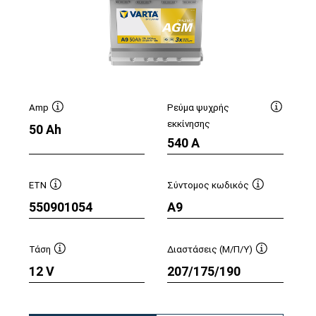
Amp
Ρεύμα ψυχρής
ουλή
Συμβουλή
Συμβουλ
εκκίνησης
50 Ah
λείου
εργαλείου
εργαλείο
540 A
ETN
Σύντομος κωδικός
Συμβουλή
Συμβουλή
550901054
A9
υ
εργαλείου
εργαλείου
Τάση
Διαστάσεις (Μ/Π/Υ)
ή
Συμβουλή
Συμβουλή
12 V
207/175/190
ου
εργαλείου
εργαλείου