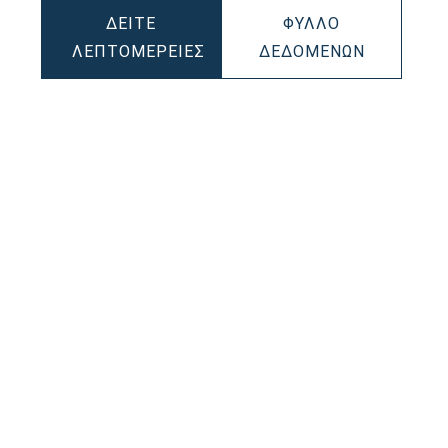
ΔΕΊΤΕ
ΦΎΛΛΟ
IC
DYNAMIC
ΛΕΠΤΟΜΈΡΕΙΕΣ
ΔΕΔΟΜΈΝΩΝ
DYNAMIC
AGM
068
AGM
55090105
550901054