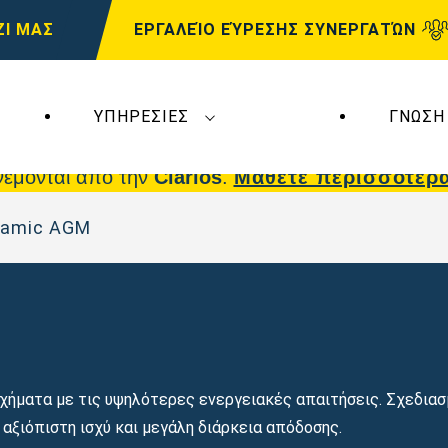
ΖΙ ΜΑΣ
ΕΡΓΑΛΕΊΟ ΕΎΡΕΣΗΣ ΣΥΝΕΡΓΑΤΏΝ
ΥΠΗΡΕΣΊΕΣ
ΓΝΏΣΗ
 επηρεάζουν τη
VARTA Automotive
. Οι μπαταρίε
νέμονται από την
Clarios
.
Μάθετε περισσότερ
namic AGM
ήματα με τις υψηλότερες ενεργειακές απαιτήσεις. Σχεδιασ
αξιόπιστη ισχύ και μεγάλη διάρκεια απόδοσης.