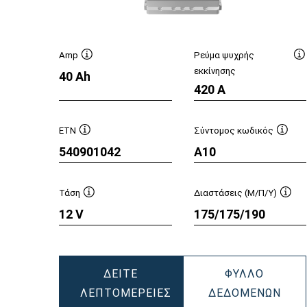
Amp
Ρεύμα ψυχρής
Συμβουλή
Σ
εκκίνησης
40 Ah
εργαλείου
ε
420 A
ETN
Σύντομος κωδικός
Συμβουλή
Συμβ
540901042
A10
εργαλείου
εργαλ
Τάση
Διαστάσεις (Μ/Π/Υ)
Συμβουλή
Συμβ
12 V
175/175/190
εργαλείου
εργα
ΔΕΊΤΕ
ΦΎΛΛΟ
DYN
ΛΕΠΤΟΜΈΡΕΙΕΣ
ΔΕΔΟΜΈΝΩΝ