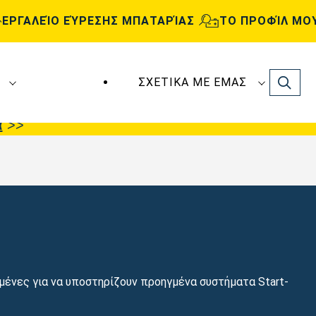
ΕΡΓΑΛΕΊΟ ΕΎΡΕΣΗΣ ΜΠΑΤΑΡΊΑΣ
ΤΟ ΠΡΟΦΊΛ ΜΟ
Search
ΣΧΕΤΙΚΆ ΜΕ ΕΜΆΣ
ς
VARTA Automotive
κατασκευάζονται και
α
>>
μένες για να υποστηρίζουν προηγμένα συστήματα Start-