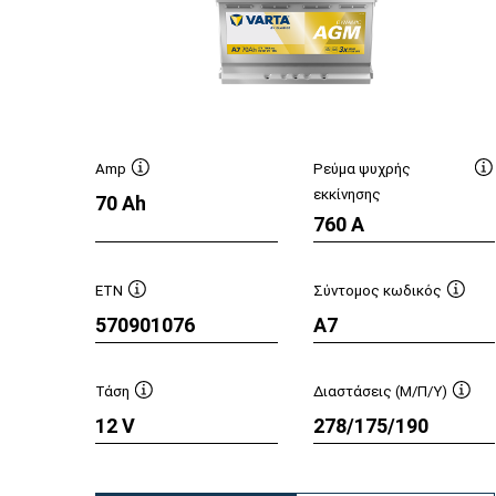
Amp
Ρεύμα ψυχρής
Συμβουλή
Σ
εκκίνησης
70 Ah
εργαλείου
ε
760 A
ETN
Σύντομος κωδικός
Συμβουλή
Συμβ
570901076
A7
εργαλείου
εργαλ
Τάση
Διαστάσεις (Μ/Π/Υ)
Συμβουλή
Συμβ
12 V
278/175/190
εργαλείου
εργα