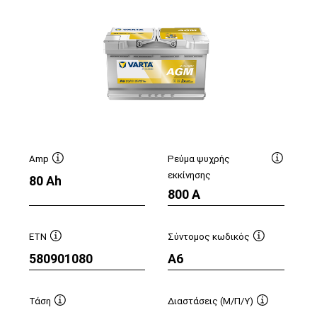
Amp
Ρεύμα ψυχρής
ουλή
Συμβουλή
Συμβουλ
εκκίνησης
80 Ah
λείου
εργαλείου
εργαλείο
800 A
ETN
Σύντομος κωδικός
Συμβουλή
Συμβουλή
580901080
A6
υ
εργαλείου
εργαλείου
Τάση
Διαστάσεις (Μ/Π/Υ)
ή
Συμβουλή
Συμβουλή