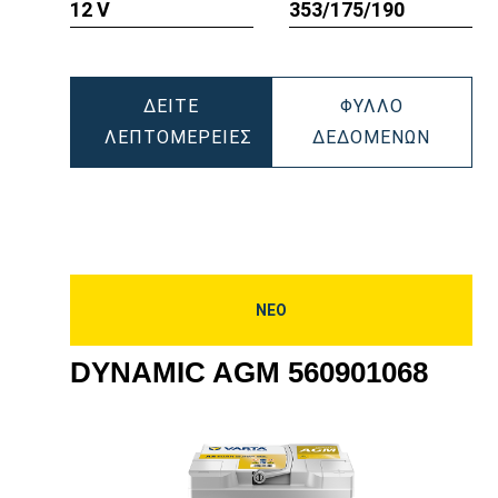
12 V
353/175/190
λείου
εργαλείου
εργαλεί
ΔΕΊΤΕ
ΦΎΛΛΟ
AMIC
DYNAM
ΛΕΠΤΟΜΈΡΕΙΕΣ
ΔΕΔΟΜΈΝΩΝ
DYNAMIC
AGM
901095
AGM
595901
595901085
ΝΕΟ
DYNAMIC AGM 560901068