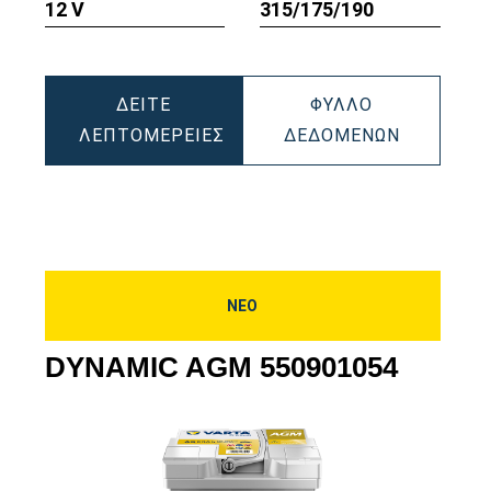
12 V
315/175/190
ου
εργαλείου
εργαλείου
ΔΕΊΤΕ
ΦΎΛΛΟ
IC
DYNAMIC
ΛΕΠΤΟΜΈΡΕΙΕΣ
ΔΕΔΟΜΈΝΩΝ
DYNAMIC
AGM
085
AGM
58090108
580901080
ΝΕΟ
DYNAMIC AGM 550901054