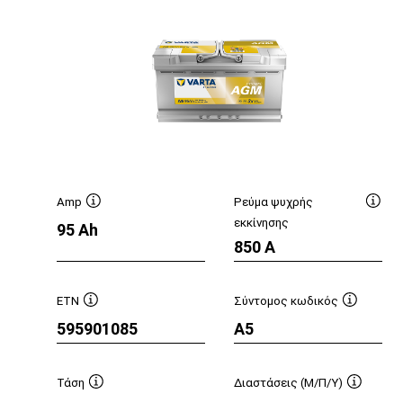
Amp
Ρεύμα ψυχρής
υμβουλή
Συμβουλή
Συμβ
εκκίνησης
95 Ah
ργαλείου
εργαλείου
εργα
850 A
ETN
Σύντομος κωδικός
ουλή
Συμβουλή
Συμβουλή
595901085
A5
είου
εργαλείου
εργαλείο
Τάση
Διαστάσεις (Μ/Π/Υ)
ουλή
Συμβουλή
Συμβουλ