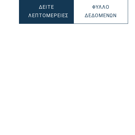
ΔΕΊΤΕ
ΦΎΛΛΟ
AMIC
DYNAM
ΛΕΠΤΟΜΈΡΕΙΕΣ
ΔΕΔΟΜΈΝΩΝ
DYNAMIC
AGM
901076
AGM
560901
560901068