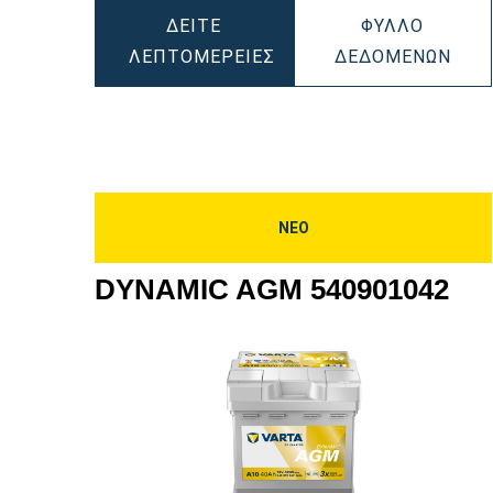
ΔΕΊΤΕ
ΦΎΛΛΟ
DYN
ΛΕΠΤΟΜΈΡΕΙΕΣ
ΔΕΔΟΜΈΝΩΝ
DYNAMIC
AGM
AGM
570
570901076
ΝΕΟ
DYNAMIC AGM 540901042