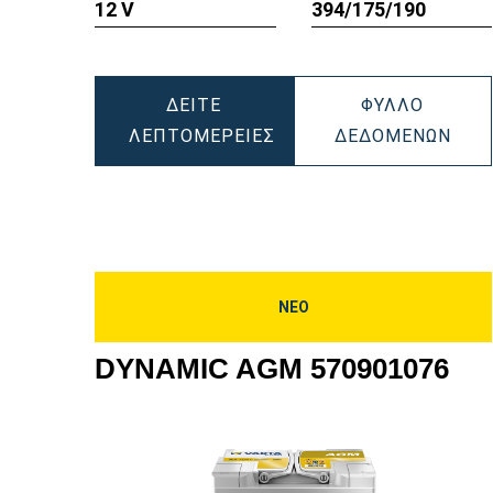
12 V
394/175/190
εργαλείου
εργα
ΔΕΊΤΕ
ΦΎΛΛΟ
DYN
ΛΕΠΤΟΜΈΡΕΙΕΣ
ΔΕΔΟΜΈΝΩΝ
DYNAMIC
AGM
AGM
605
605901095
ΝΕΟ
DYNAMIC AGM 570901076