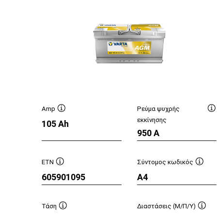
Amp
Ρεύμα ψυχρής
Συμβουλή
Σ
εκκίνησης
105 Ah
εργαλείου
ε
950 A
ETN
Σύντομος κωδικός
Συμβουλή
Συμβ
605901095
A4
εργαλείου
εργαλ
Τάση
Διαστάσεις (Μ/Π/Υ)
Συμβουλή
Συμβ