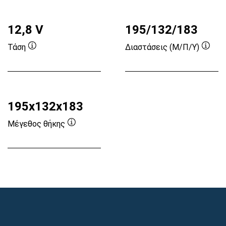
12,8 V
195/132/183
Τάση
Διαστάσεις (Μ/Π/Υ)
Συμβουλή
Συμβ
εργαλείου
εργα
195x132x183
Μέγεθος θήκης
Συμβουλή
εργαλείου