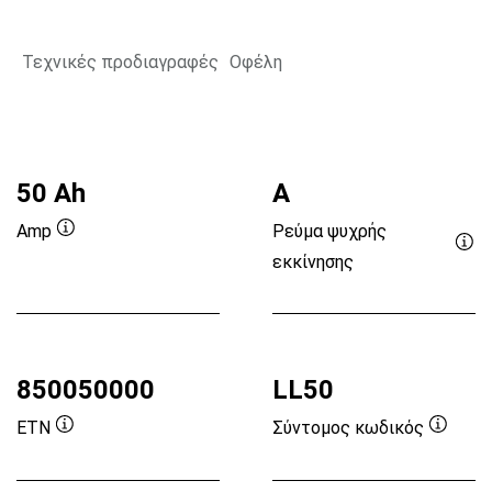
Τεχνικές προδιαγραφές
Οφέλη
50 Ah
A
Ρεύμα ψυχρής
Amp
Συμβουλή
εκκίνησης
Συ
εργαλείου
εργ
850050000
LL50
ETN
Σύντομος κωδικός
Συμβουλή
Συμβο
εργαλείου
εργαλε