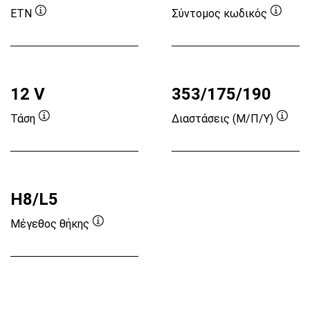
ETN
Σύντομος κωδικός
Συμβουλή
Συμβο
εργαλείου
εργαλε
12 V
353/175/190
Τάση
Διαστάσεις (Μ/Π/Υ)
Συμβουλή
Συμβ
εργαλείου
εργα
H8/L5
Μέγεθος θήκης
Συμβουλή
εργαλείου