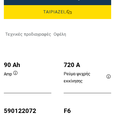
ΤΑΙΡΙΆΖΕΙ;
Τεχνικές προδιαγραφές
Οφέλη
90 Ah
720 A
Ρεύμα ψυχρής
Amp
Συμβουλή
εκκίνησης
Συ
εργαλείου
εργ
590122072
F6