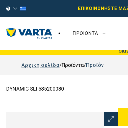
ΕΠΙΚΟΙΝΩΝΗΣΤΕ ΜΑ
ΠΡΟΪΌΝΤΑ
Οι πρόσφατες εξελίξεις στη
Varta AG
δεν
δια
Αρχική σελίδα
Προϊόντα
Προϊόν
DYNAMIC SLI 585200080
Άνοιγμα
διαλόγου