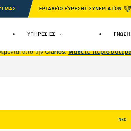
ΖΙ ΜΑΣ
ΕΡΓΑΛΕΊΟ ΕΎΡΕΣΗΣ ΣΥΝΕΡΓΑΤΏΝ
ΥΠΗΡΕΣΊΕΣ
ΓΝΏΣΗ
 επηρεάζουν τη
VARTA Automotive
. Οι μπαταρίε
νέμονται από την
Clarios
.
Μάθετε περισσότερ
ΝΕΟ
Άνοιγμα
διαλόγου