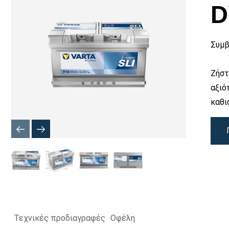
εικόνας
D
Συμβ
Ζήστ
αξιό
καθι
Τεχνικές προδιαγραφές
Οφέλη