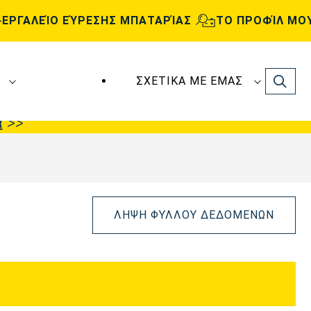
ΕΡΓΑΛΕΊΟ ΕΎΡΕΣΗΣ ΜΠΑΤΑΡΊΑΣ
ΤΟ ΠΡΟΦΊΛ ΜΟ
Search
ΣΧΕΤΙΚΆ ΜΕ ΕΜΆΣ
ς
VARTA Automotive
κατασκευάζονται και
α
>>
ΛΉΨΗ ΦΎΛΛΟΥ ΔΕΔΟΜΈΝΩΝ
Άνοιγμα
διαλόγου