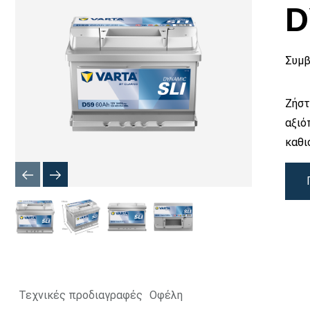
εικόνας
D
Συμβ
Ζήστ
αξιό
καθι
Τεχνικές προδιαγραφές
Οφέλη