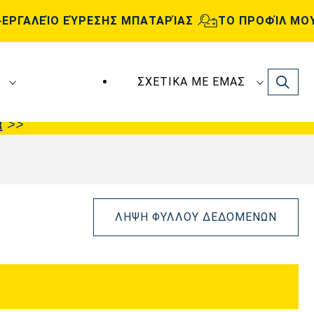
ΕΡΓΑΛΕΊΟ ΕΎΡΕΣΗΣ ΜΠΑΤΑΡΊΑΣ
ΤΟ ΠΡΟΦΊΛ ΜΟ
Search
ΣΧΕΤΙΚΆ ΜΕ ΕΜΆΣ
ς
VARTA Automotive
κατασκευάζονται και
α
>>
ΛΉΨΗ ΦΎΛΛΟΥ ΔΕΔΟΜΈΝΩΝ
Άνοιγμα
διαλόγου