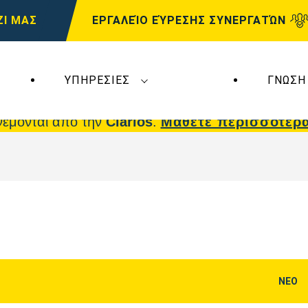
ΖΙ ΜΑΣ
ΕΡΓΑΛΕΊΟ ΕΎΡΕΣΗΣ ΣΥΝΕΡΓΑΤΏΝ
ΥΠΗΡΕΣΊΕΣ
ΓΝΏΣΗ
 επηρεάζουν τη
VARTA Automotive
. Οι μπαταρίε
νέμονται από την
Clarios
.
Μάθετε περισσότερ
ΝΕΟ
Άνοιγμα
διαλόγου