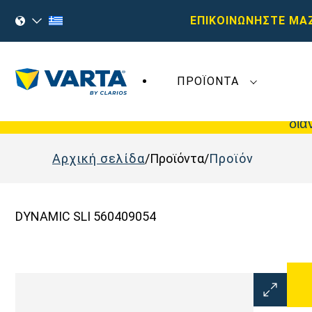
ΕΠΙΚΟΙΝΩΝΗΣΤΕ ΜΑ
ΠΡΟΪΌΝΤΑ
Οι πρόσφατες εξελίξεις στη
Varta AG
δεν
δια
Αρχική σελίδα
Προϊόντα
Προϊόν
DYNAMIC SLI 560409054
Άνοιγμα
διαλόγου