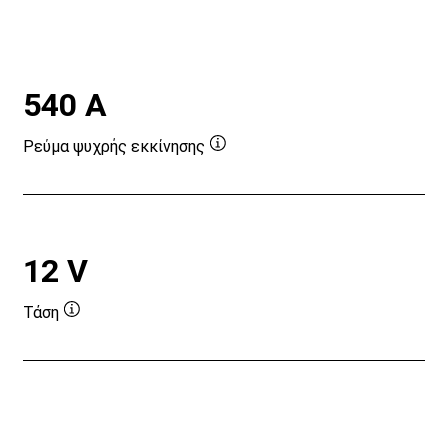
540 A
Ρεύμα ψυχρής εκκίνησης
Συμβουλή
εργαλείου
12 V
Τάση
Συμβουλή
εργαλείου