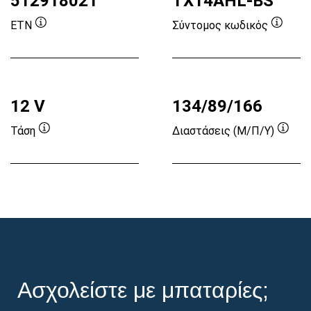
512918021
TX14AHL-BS
ETN
Σύντομος κωδικός
Συμβουλή
Συμβο
εργαλείου
εργαλε
12 V
134/89/166
Τάση
Διαστάσεις (Μ/Π/Υ)
Συμβουλή
Συμβ
εργαλείου
εργα
Ασχολείστε με μπαταρίες;