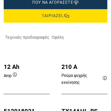
ΠΟΥ ΝΑ ΑΓΟΡΑΣΕΤΕ
ΤΑΙΡΙΆΖΕΙ;
Τεχνικές προδιαγραφές
Οφέλη
12 Ah
210 A
Ρεύμα ψυχρής
Amp
Συμβουλή
εκκίνησης
Συ
εργαλείου
εργ