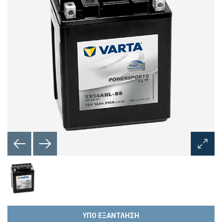
Άνοιγμ
διαλόγ
εικόνα
ΥΠΟ ΕΞΑΝΤΛΗΣΗ