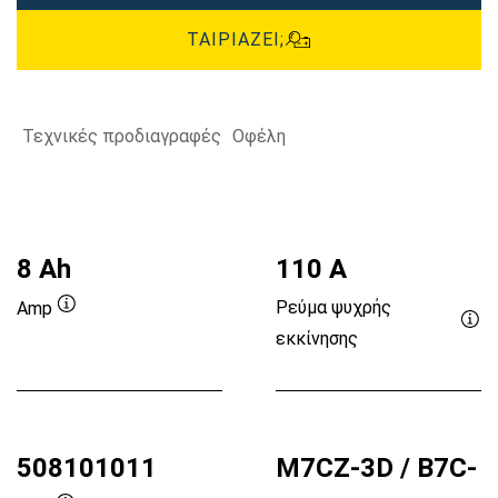
ΤΑΙΡΙΆΖΕΙ;
Τεχνικές προδιαγραφές
Οφέλη
8 Ah
110 A
Ρεύμα ψυχρής
Amp
Συμβουλή
εκκίνησης
Συ
εργαλείου
εργ
508101011
M7CZ-3D / B7C-