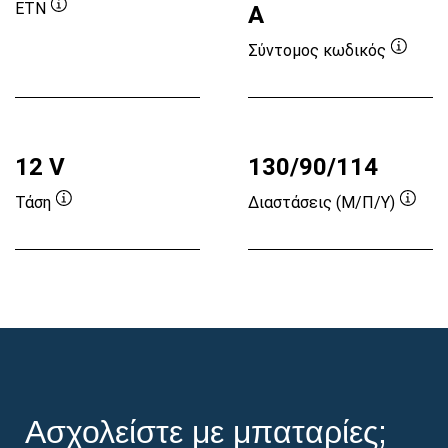
ETN
A
Συμβουλή
εργαλείου
Σύντομος κωδικός
Συμβο
εργαλε
12 V
130/90/114
Τάση
Διαστάσεις (Μ/Π/Υ)
Συμβουλή
Συμβ
εργαλείου
εργα
Ασχολείστε με μπαταρίες;