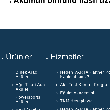
Akümün ömrünü nasıl uza
Ürünler
Hizmetler
Binek Araç
Neden VARTA Partner Po
Aküleri
Katılmalısınız?
Ağır Ticari Araç
Akü Test-Kontrol Program
Aküleri
Eğitim Akademisi
Powersports
TKM Hesaplayıcı
Aküleri
Neden VARTA Partner Po
Hobi Araçları