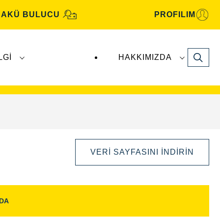
AKÜ BULUCU
PROFILIM
Search
LGI
HAKKIMIZDA
motiv aküleri, Clarios
tarafından üretilmekte
VERI SAYFASINI İNDIRIN
NDA
Görüntü
Aç