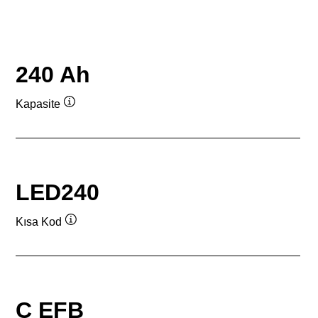
240 Ah
Kapasite
Verktygstips
LED240
Kısa Kod
Verktygstips
C EFB