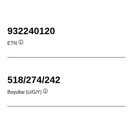
932240120
ETN
Verktygstips
518/274/242
Boyutlar (U/G/Y)
Verktygstips