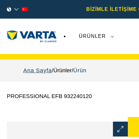
BİZİMLE İLETİŞİME
ÜRÜNLER
Varta AG
'ye ilişkin son gelişmeler,
VARTA Aut
Ana Sayfa
Ürünler
Ürün
PROFESSIONAL EFB 932240120
Görüntü
Aç