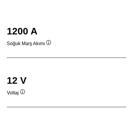
1200 A
Soğuk Marş Akımı
Verktygstips
12 V
Voltaj
Verktygstips