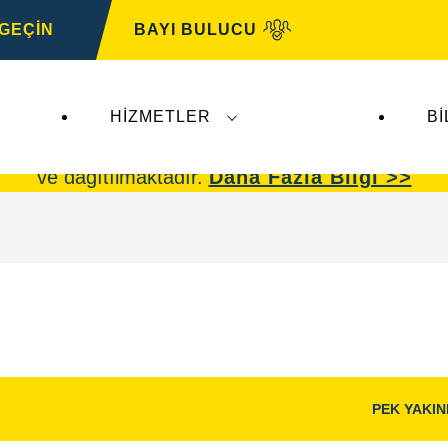
 GEÇİN
BAYI BULUCU
HIZMETLER
BI
omotive
faaliyetlerini etkilememektedir.
VARTA oto
ve dağıtılmaktadır.
Daha Fazla Bilgi >>
PEK YAKI
Görüntü
Aç