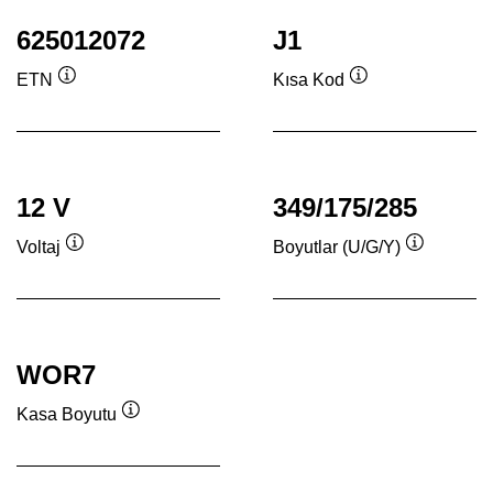
625012072
J1
ETN
Kısa Kod
Verktygstips
Verktygstips
12 V
349/175/285
Voltaj
Boyutlar (U/G/Y)
Verktygstips
Verktygsti
WOR7
Kasa Boyutu
Verktygstips