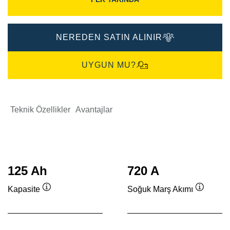
NEREDEN SATIN ALINIR
UYGUN MU?
Teknik Özellikler
Avantajlar
125 Ah
720 A
Kapasite
Soğuk Marş Akımı
Verktygstips
Verktygs