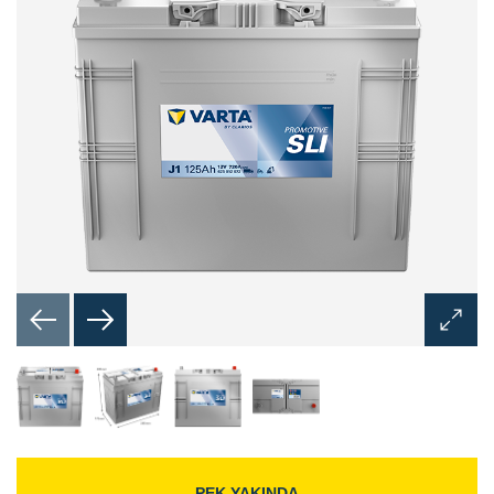
Görünt
Aç
İletişim
Kutusu
PEK YAKINDA