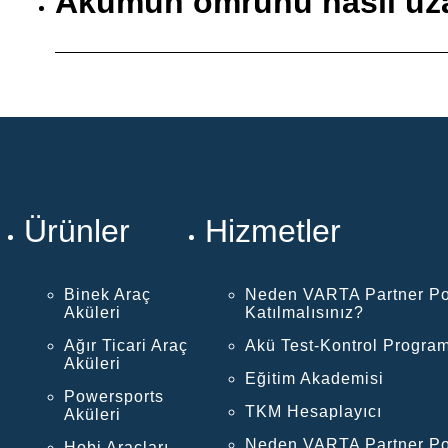
Akümün ömrünü nasıl uza
Ürünler
Hizmetler
Binek Araç
Neden VARTA Partner Po
Aküleri
Katılmalısınız?
Ağır Ticari Araç
Akü Test-Kontrol Program
Aküleri
Eğitim Akademisi
Powersports
TKM Hesaplayıcı
Aküleri
Neden VARTA Partner Po
Hobi Araçları