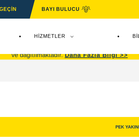
 GEÇİN
BAYI BULUCU
HIZMETLER
BI
omotive
faaliyetlerini etkilememektedir.
VARTA oto
ve dağıtılmaktadır.
Daha Fazla Bilgi >>
PEK YAKI
Görüntü
Aç