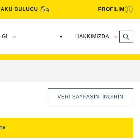
AKÜ BULUCU
PROFILIM
Search
LGI
HAKKIMIZDA
motiv aküleri, Clarios
tarafından üretilmekte
VERI SAYFASINI İNDIRIN
NDA
Görüntü
Aç