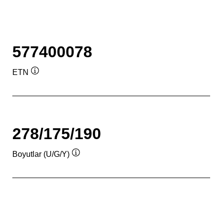
577400078
ETN
Verktygstips
278/175/190
Boyutlar (U/G/Y)
Verktygstips