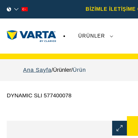
BİZİMLE İLETİŞİME
ÜRÜNLER
Varta AG
'ye ilişkin son gelişmeler,
VARTA Aut
Ana Sayfa
Ürünler
Ürün
DYNAMIC SLI 577400078
Görüntü
Aç