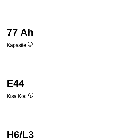
77 Ah
Kapasite
Verktygstips
E44
Kısa Kod
Verktygstips
H6/L3