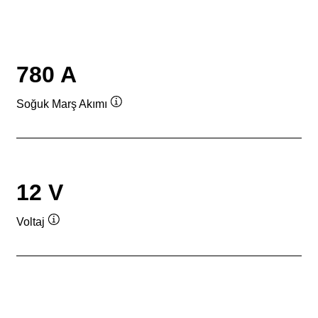
780 A
Soğuk Marş Akımı
Verktygstips
12 V
Voltaj
Verktygstips