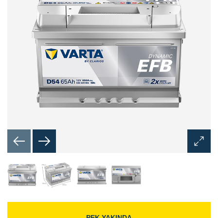
Görünt
Aç
İletişim
Kutusu
PEK YAKINDA