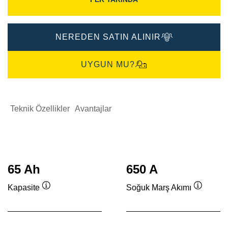
NEREDEN SATIN ALINIR
UYGUN MU?
Teknik Özellikler
Avantajlar
65 Ah
650 A
Kapasite
Soğuk Marş Akımı
Verktygstips
Verktygs