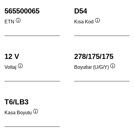
565500065
D54
ETN
Kısa Kod
Verktygstips
Verktygstips
12 V
278/175/175
Voltaj
Boyutlar (U/G/Y)
Verktygstips
Verktygsti
T6/LB3
Kasa Boyutu
Verktygstips