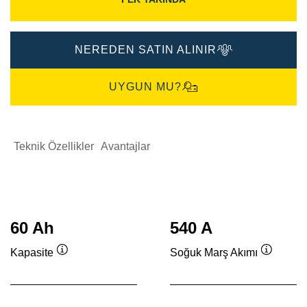
NEREDEN SATIN ALINIR
UYGUN MU?
Teknik Özellikler
Avantajlar
60 Ah
540 A
Kapasite
Soğuk Marş Akımı
Verktygstips
Verktygs