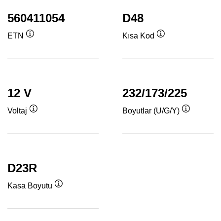
560411054
D48
ETN
Kısa Kod
Verktygstips
Verktygstips
12 V
232/173/225
Voltaj
Boyutlar (U/G/Y)
Verktygstips
Verktygsti
D23R
Kasa Boyutu
Verktygstips