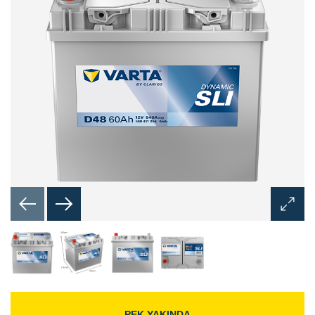
Görünt
Aç
İletişim
Kutusu
PEK YAKINDA