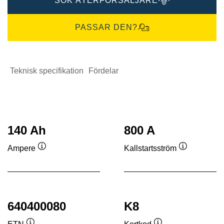
SÖK ÅTERFÖRSÄLJARE
PASSAR DEN?
Teknisk specifikation
Fördelar
140 Ah
800 A
Ampere
Kallstartsström
Verktygstips
Verktygstip
640400080
K8