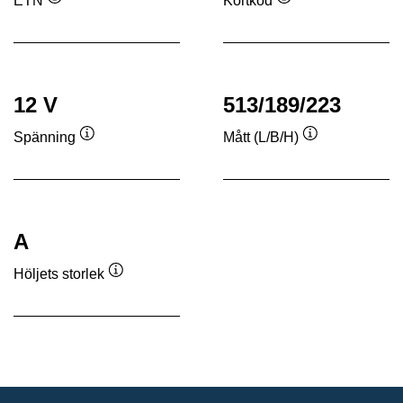
ETN
Kortkod
Verktygstips
Verktygstips
12 V
513/189/223
Spänning
Mått (L/B/H)
Verktygstips
Verktygstips
A
Höljets storlek
Verktygstips