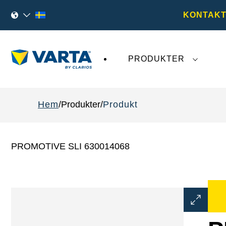
KONTAKT
PRODUKTER
Den senaste utvecklingen kring
VARTA AG
påv
Hem
Produkter
Produkt
PROMOTIVE SLI 630014068
Öppna
bilddialog