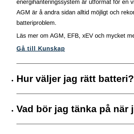
energihanteringssystem är utformat för en vi
AGM är å andra sidan alltid möjligt och r
batteriproblem.
Läs mer om AGM, EFB, xEV och mycket mer 
Gå till Kunskap
Hur väljer jag rätt batteri?
Vad bör jag tänka på när j