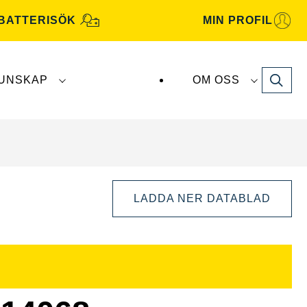
BATTERISÖK
MIN PROFIL
Search
UNSKAP
OM OSS
atterier tillverkas och distribueras av
Clarios
.
LADDA NER DATABLAD
Öppna
bilddialog