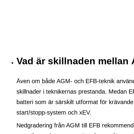
Vad är skillnaden mella
Även om både AGM- och EFB-teknik används f
skillnader i teknikernas prestanda. Medan E
batteri som är särskilt utformat för krävande
start/stopp-system och xEV.
Nedgradering från AGM till EFB rekommende