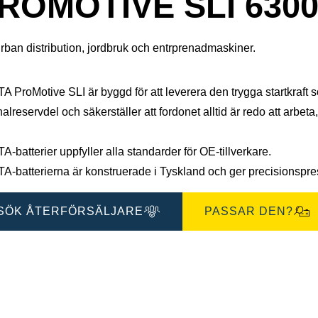
ROMOTIVE SLI 6300
rban distribution, jordbruk och entrprenadmaskiner.
 ProMotive SLI är byggd för att leverera den trygga startkraft 
nalreservdel och säkerställer att fordonet alltid är redo att arbeta
-batterier uppfyller alla standarder för OE-tillverkare.
-batterierna är konstruerade i Tyskland och ger precisionspresta
SÖK ÅTERFÖRSÄLJARE
PASSAR DEN?