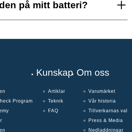
den på mitt batteri?
Kunskap
Om oss
len
Artiklar
Varumärket
Check Program
Teknik
Vår historia
demy
FAQ
Tillverkarnas val
r
Press & Media
len
Nedladdningar