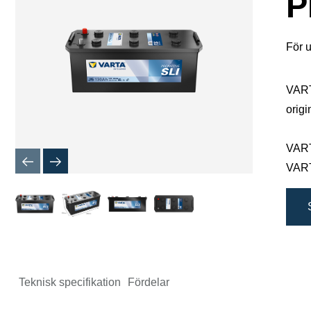
P
För u
VARTA
origi
VARTA
VARTA
Teknisk specifikation
Fördelar