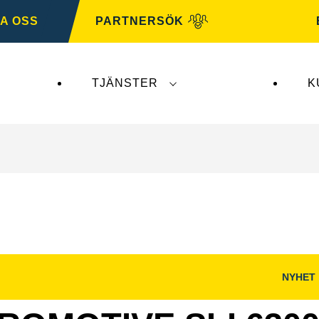
A OSS
PARTNERSÖK
TJÄNSTER
K
erkar inte
VARTA Automotive
. VARTA Automotive-b
NYHET
Öppna
bilddialog