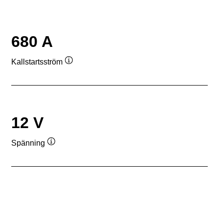
680 A
Kallstartsström
Verktygstips
12 V
Spänning
Verktygstips