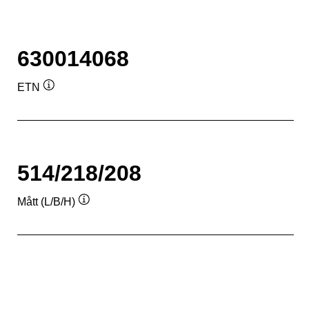
630014068
ETN
Verktygstips
514/218/208
Mått (L/B/H)
Verktygstips