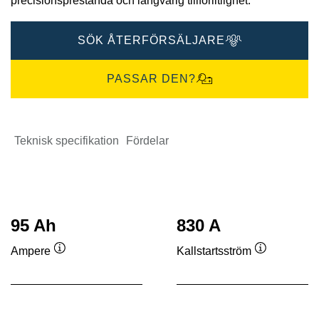
precisionsprestanda och långvarig tillförlitlighet.
SÖK ÅTERFÖRSÄLJARE
PASSAR DEN?
Teknisk specifikation
Fördelar
95 Ah
830 A
Ampere
Kallstartsström
Verktygstips
Verktygstip