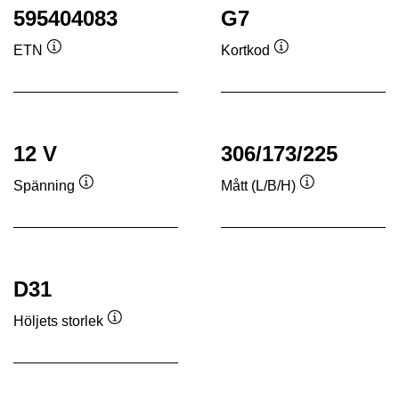
595404083
G7
ETN
Kortkod
Verktygstips
Verktygstips
12 V
306/173/225
Spänning
Mått (L/B/H)
Verktygstips
Verktygstips
D31
Höljets storlek
Verktygstips