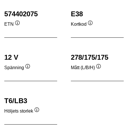
574402075
E38
ETN
Kortkod
Verktygstips
Verktygstips
12 V
278/175/175
Spänning
Mått (L/B/H)
Verktygstips
Verktygstips
T6/LB3
Höljets storlek
Verktygstips