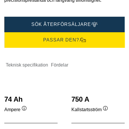
precisionsprestanda och långvarig tillförlitlighet.
SÖK ÅTERFÖRSÄLJARE
PASSAR DEN?
Teknisk specifikation
Fördelar
74 Ah
750 A
Ampere
Kallstartsström
Verktygstips
Verktygstip