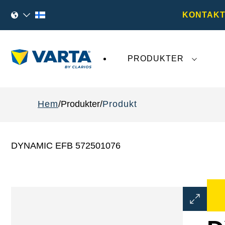
KONTAKT
PRODUKTER
Den senaste utvecklingen kring
VARTA AG
påv
Hem
Produkter
Produkt
DYNAMIC EFB 572501076
Öppna
bilddialog