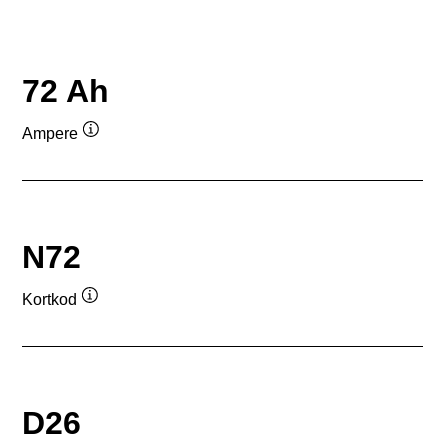
72 Ah
Ampere
Verktygstips
N72
Kortkod
Verktygstips
D26