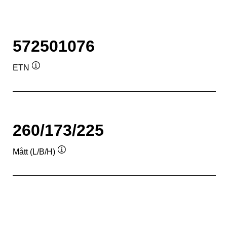
572501076
ETN
Verktygstips
260/173/225
Mått (L/B/H)
Verktygstips