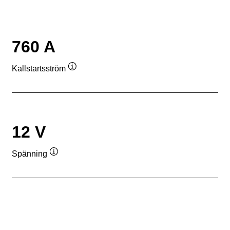
760 A
Kallstartsström
Verktygstips
12 V
Spänning
Verktygstips