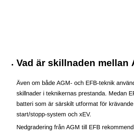
Vad är skillnaden mella
Även om både AGM- och EFB-teknik används f
skillnader i teknikernas prestanda. Medan E
batteri som är särskilt utformat för krävande
start/stopp-system och xEV.
Nedgradering från AGM till EFB rekommende