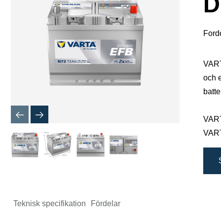
D
Ford
VARTA
och e
batte
VARTA
VARTA
Teknisk specifikation
Fördelar