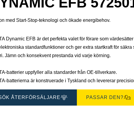
YNAMIC EFB 57250
on med Start-Stop-teknologi och ökade energibehov.
 Dynamic EFB är det perfekta valet för förare som värdesätter på
lektroniska standardfunktioner och ger extra startkraft för säkra
ri. Jämn och konsekvent prestanda vid varje körning.
-batterier uppfyller alla standarder från OE-tillverkare.
-batterierna är konstruerade i Tyskland och levererar precisions
SÖK ÅTERFÖRSÄLJARE
PASSAR DEN?