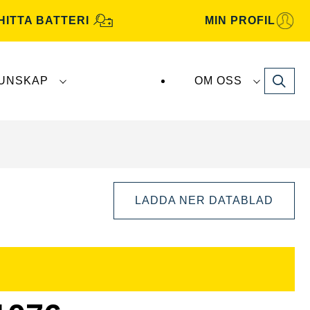
HITTA BATTERI
MIN PROFIL
Search
UNSKAP
OM OSS
atterier tillverkas och distribueras av
Clarios
.
LADDA NER DATABLAD
Öppna
bilddialog