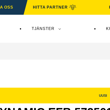
A OSS
HITTA PARTNER
TJÄNSTER
K
erkar inte
VARTA Automotive
. VARTA Automotive-b
UUSI
Öppna
bilddialog