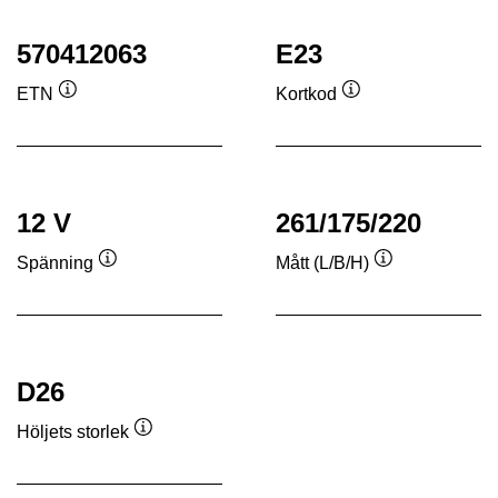
570412063
E23
ETN
Kortkod
Verktygstips
Verktygstips
12 V
261/175/220
Spänning
Mått (L/B/H)
Verktygstips
Verktygstips
D26
Höljets storlek
Verktygstips