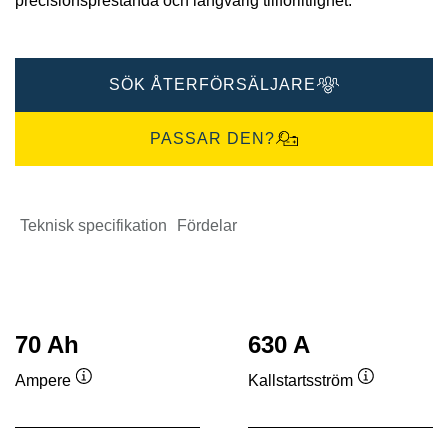
precisionsprestanda och långvarig tillförlitlighet.
SÖK ÅTERFÖRSÄLJARE
PASSAR DEN?
Teknisk specifikation
Fördelar
70 Ah
630 A
Ampere
Kallstartsström
Verktygstips
Verktygstip