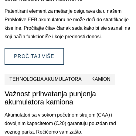
Patentirani element za mešanje osigurava da u našem
ProMotive EFB akumulatoru ne može doći do stratifikacije
kiseline. Pročitajte čitav članak sada kako bi ste saznali na
koji način funkcioniše i koje prednosti donosi.
PROČITAJ VIŠE
TEHNOLOGIJA AKUMULATORA
KAMION
Važnost prihvatanja punjenja
akumulatora kamiona
Akumulatori sa visokom početnom strujom (CAA) i
dovoljnim kapacitetom (C20) garantuju pouzdan rad
voznog parka. Rećićemo vam zašto.