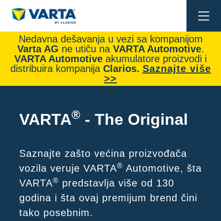
Togg
navi
Nedavna dešavanja u vezi sa kompanijom
Varta AG
ne utiču na
VARTA Automotive
.
VARTA Automotive
akumulatore proizvodi i
distribuira kompanija
Clarios.
Saznajte više
>>
®
VARTA
- The Original
Saznajte zašto većina proizvođača
®
vozila veruje VARTA
Automotive, šta
®
VARTA
predstavlja više od 130
godina i šta ovaj premijum brend čini
tako posebnim.