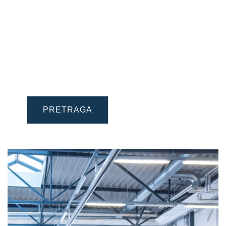
akumulatore
Tražite pouzdani servis, prodavca ili
veleprodaju za kupovinu ili zamenu
akumulatora za vaše vozilo? Pronađite ih u
vašoj blizini uz pomoć naše VARTA® Pretrage
Partnera.
PRETRAGA