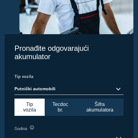
Pronađite odgovarajući
akumulator
Tip vozila
Putnički automobili
Tip
Tecdoc
Šifra
vozila
br.
akumulatora
Godina
Opis
alata