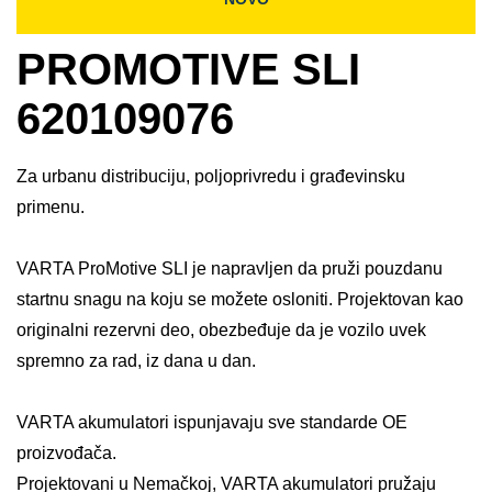
PROMOTIVE SLI
620109076
Za urbanu distribuciju, poljoprivredu i građevinsku
primenu.
VARTA ProMotive SLI je napravljen da pruži pouzdanu
startnu snagu na koju se možete osloniti. Projektovan kao
originalni rezervni deo, obezbeđuje da je vozilo uvek
spremno za rad, iz dana u dan.​
VARTA akumulatori ispunjavaju sve standarde OE
proizvođača.​
Projektovani u Nemačkoj, VARTA akumulatori pružaju