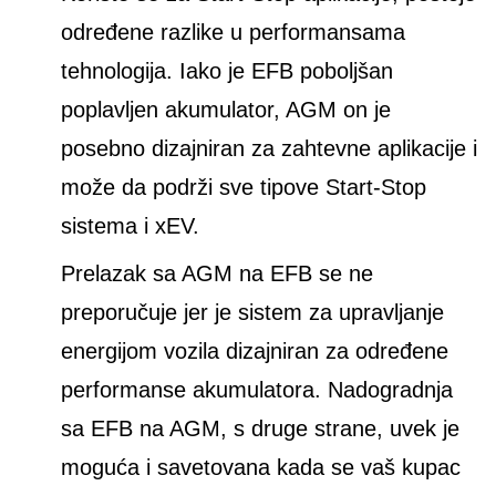
određene razlike u performansama
tehnologija. Iako je EFB poboljšan
poplavljen akumulator, AGM on je
posebno dizajniran za zahtevne aplikacije i
može da podrži sve tipove Start-Stop
sistema i xEV.
Prelazak sa AGM na EFB se ne
preporučuje jer je sistem za upravljanje
energijom vozila dizajniran za određene
performanse akumulatora. Nadogradnja
sa EFB na AGM, s druge strane, uvek je
moguća i savetovana kada se vaš kupac