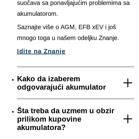
suočava sa ponavljajućim problemima sa
akumulatorom.
Saznajte više o AGM, EFB xEV i još
mnogo toga u našem odeljku Znanje.
Idite na Znanje
Kako da izaberem
odgovarajući akumulator
Šta treba da uzmem u obzir
prilikom kupovine
akumulatora?