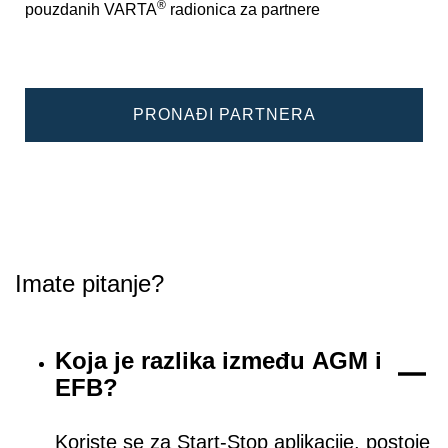
®
pouzdanih VARTA
radionica za partnere
PRONAĐI PARTNERA
Imate pitanje?
Koja je razlika između AGM i
EFB?
Koriste se za Start-Stop aplikacije, postoje