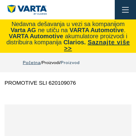
Togg
navi
Nedavna dešavanja u vezi sa kompanijom
Varta AG
ne utiču na
VARTA Automotive
.
VARTA Automotive
akumulatore proizvodi i
distribuira kompanija
Clarios.
Saznajte više
>>
Početna
Proizvodi
Proizvod
PROMOTIVE SLI 620109076