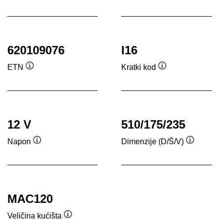
ala
620109076
I16
ETN
Kratki kod
Opis
Opis
alata
alata
12 V
510/175/235
Napon
Dimenzije (D/Š/V)
Opis
Opis
alata
alata
MAC120
Veličina kućišta