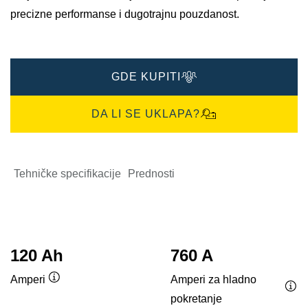
precizne performanse i dugotrajnu pouzdanost.
GDE KUPITI
DA LI SE UKLAPA?
Tehničke specifikacije
Prednosti
120 Ah
760 A
Amperi za hladno
Amperi
Opis
pokretanje
Opi
alata