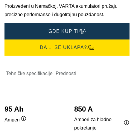
Proizvedeni u Nemačkoj, VARTA akumulatori pružaju
precizne performanse i dugotrajnu pouzdanost.
GDE KUPITI
DA LI SE UKLAPA?
Tehničke specifikacije
Prednosti
95 Ah
850 A
Amperi za hladno
Amperi
Opis
pokretanje
Opi
alata