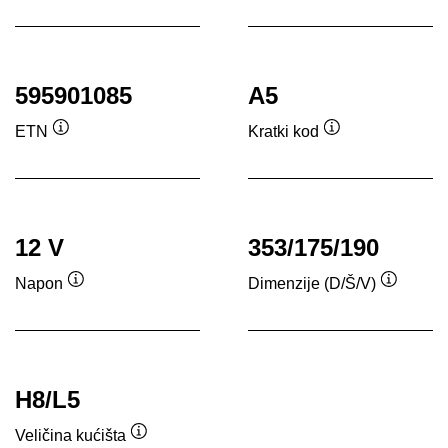
ala
595901085
A5
ETN
Kratki kod
Opis
Opis
alata
alata
12 V
353/175/190
Napon
Dimenzije (D/Š/V)
Opis
Opis
alata
alata
H8/L5
Veličina kućišta