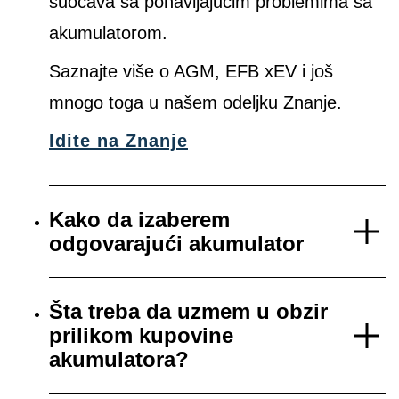
suočava sa ponavljajućim problemima sa
akumulatorom.
Saznajte više o AGM, EFB xEV i još
mnogo toga u našem odeljku Znanje.
Idite na Znanje
Kako da izaberem
odgovarajući akumulator
Šta treba da uzmem u obzir
prilikom kupovine
akumulatora?