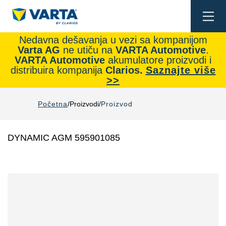
Togg
navi
Nedavna dešavanja u vezi sa kompanijom
Varta AG
ne utiču na
VARTA Automotive
.
VARTA Automotive
akumulatore proizvodi i
distribuira kompanija
Clarios.
Saznajte više
>>
Početna
Proizvodi
Proizvod
DYNAMIC AGM 595901085