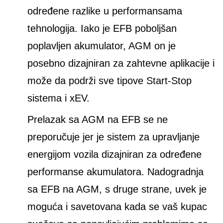
određene razlike u performansama
tehnologija. Iako je EFB poboljšan
poplavljen akumulator, AGM on je
posebno dizajniran za zahtevne aplikacije i
može da podrži sve tipove Start-Stop
sistema i xEV.
Prelazak sa AGM na EFB se ne
preporučuje jer je sistem za upravljanje
energijom vozila dizajniran za određene
performanse akumulatora. Nadogradnja
sa EFB na AGM, s druge strane, uvek je
moguća i savetovana kada se vaš kupac