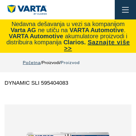
Togg
navi
Nedavna dešavanja u vezi sa kompanijom
Varta AG
ne utiču na
VARTA Automotive
.
VARTA Automotive
akumulatore proizvodi i
distribuira kompanija
Clarios.
Saznajte više
>>
Početna
Proizvodi
Proizvod
DYNAMIC SLI 595404083