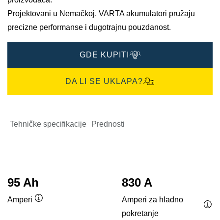
Projektovani u Nemačkoj, VARTA akumulatori pružaju
precizne performanse i dugotrajnu pouzdanost.​
GDE KUPITI
DA LI SE UKLAPA?
Tehničke specifikacije
Prednosti
95 Ah
830 A
Amperi za hladno
Amperi
Opis
pokretanje
Opi
alata