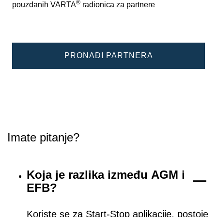
®
pouzdanih VARTA
radionica za partnere
PRONAĐI PARTNERA
Imate pitanje?
Koja je razlika između AGM i
EFB?
Koriste se za Start-Stop aplikacije, postoje