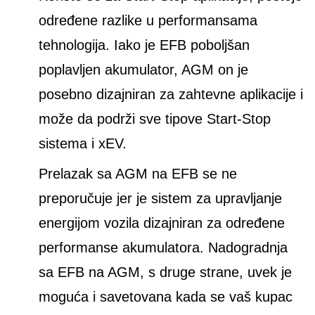
određene razlike u performansama
tehnologija. Iako je EFB poboljšan
poplavljen akumulator, AGM on je
posebno dizajniran za zahtevne aplikacije i
može da podrži sve tipove Start-Stop
sistema i xEV.
Prelazak sa AGM na EFB se ne
preporučuje jer je sistem za upravljanje
energijom vozila dizajniran za određene
performanse akumulatora. Nadogradnja
sa EFB na AGM, s druge strane, uvek je
moguća i savetovana kada se vaš kupac