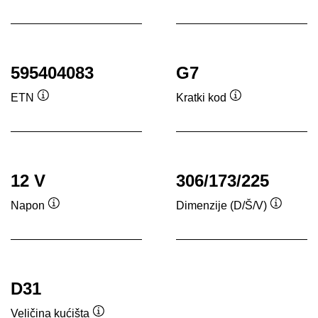
ala
595404083
G7
ETN
Kratki kod
Opis
Opis
alata
alata
12 V
306/173/225
Napon
Dimenzije (D/Š/V)
Opis
Opis
alata
alata
D31
Veličina kućišta