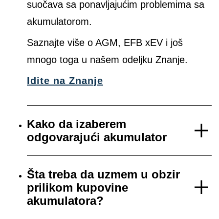
suočava sa ponavljajućim problemima sa
akumulatorom.
Saznajte više o AGM, EFB xEV i još
mnogo toga u našem odeljku Znanje.
Idite na Znanje
Kako da izaberem
odgovarajući akumulator
Šta treba da uzmem u obzir
prilikom kupovine
akumulatora?