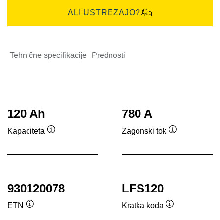
ALI USTREZAJO?
Tehnične specifikacije
Prednosti
120 Ah
780 A
Kapaciteta
Zagonski tok
Namig
Namig
930120078
LFS120
ETN
Kratka koda
Namig
Namig