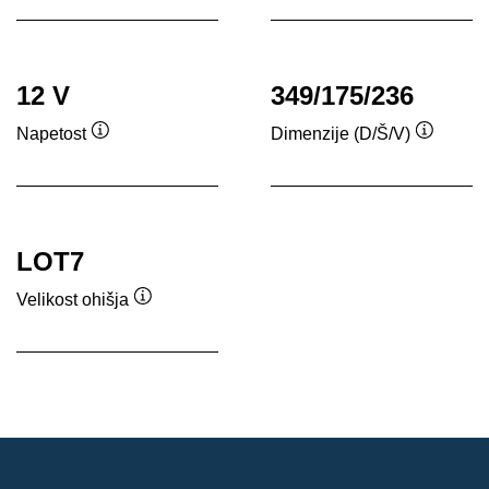
12 V
349/175/236
Napetost
Dimenzije (D/Š/V)
Namig
Namig
LOT7
Velikost ohišja
Namig