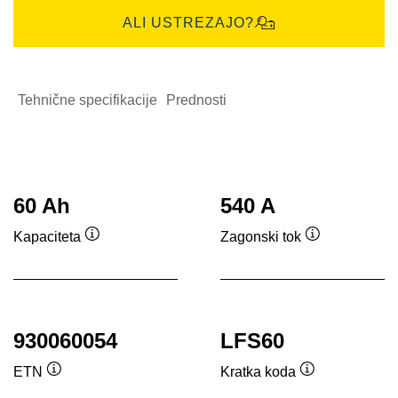
ALI USTREZAJO?
Tehnične specifikacije
Prednosti
60 Ah
540 A
Kapaciteta
Zagonski tok
Namig
Namig
930060054
LFS60
ETN
Kratka koda
Namig
Namig