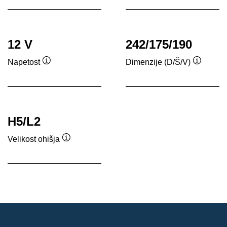
12 V
242/175/190
Napetost
Dimenzije (D/Š/V)
Namig
Namig
H5/L2
Velikost ohišja
Namig