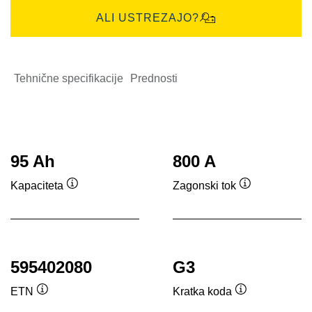
ALI USTREZAJO?
Tehnične specifikacije
Prednosti
95 Ah
800 A
Kapaciteta
Zagonski tok
Namig
Namig
595402080
G3
ETN
Kratka koda
Namig
Namig