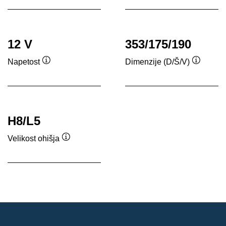
12 V
353/175/190
Napetost
Dimenzije (D/Š/V)
Namig
Namig
H8/L5
Velikost ohišja
Namig