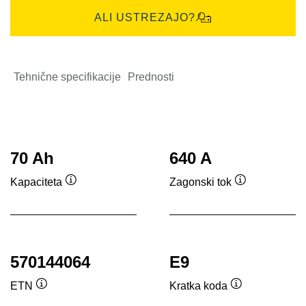
ALI USTREZAJO?
Tehnične specifikacije
Prednosti
70 Ah
640 A
Kapaciteta
Zagonski tok
Namig
Namig
570144064
E9
ETN
Kratka koda
Namig
Namig