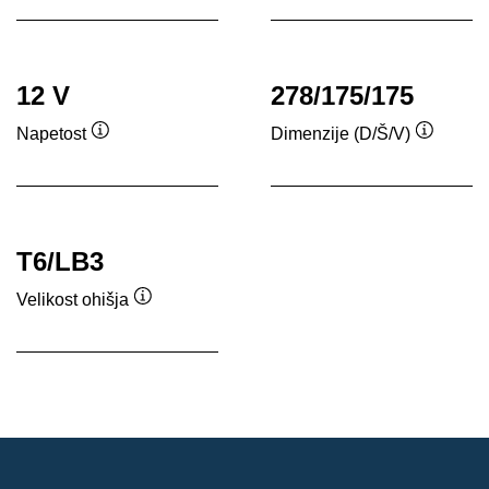
12 V
278/175/175
Napetost
Dimenzije (D/Š/V)
Namig
Namig
T6/LB3
Velikost ohišja
Namig