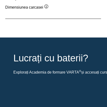
Dimensiunea carcasei
Tooltip
Lucrați cu baterii?
®
Explorați Academia de formare VARTA
și accesați curs