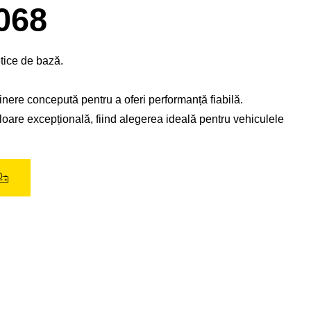
de
068
imagine
tice de bază.
nere concepută pentru a oferi performanță fiabilă.
loare excepțională, fiind alegerea ideală pentru vehiculele