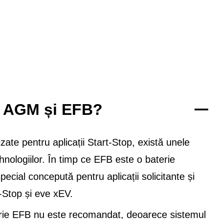
re AGM și EFB?
ate pentru aplicații Start-Stop, există unele
nologiilor. În timp ce EFB este o baterie
cial concepută pentru aplicații solicitante și
t-Stop și eve xEV.
rie EFB nu este recomandat, deoarece sistemul