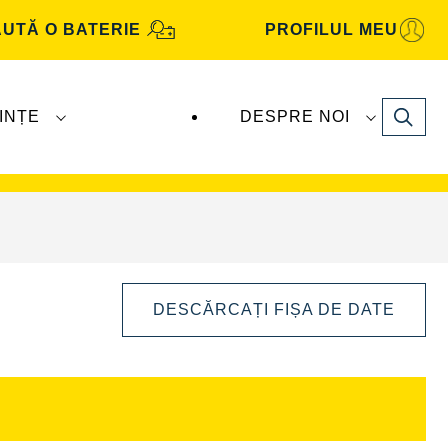
UTĂ O BATERIE
PROFILUL MEU
Search
INȚE
DESPRE NOI
Automotive
sunt produse și distribuite de
DESCĂRCAȚI FIȘA DE DATE
Deschideți
dialogul