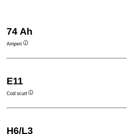
74 Ah
Amperi
Tooltip
E11
Cod scurt
Tooltip
H6/L3