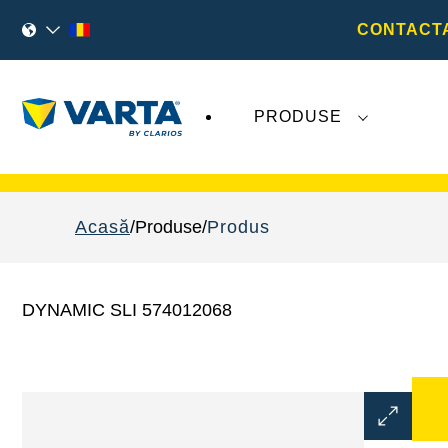
CONTACTA
PRODUSE
Evoluțiile recente legate de
VARTA AG
nu
Acasă
Produse
Produs
DYNAMIC SLI 574012068
Deschideț
dialogul