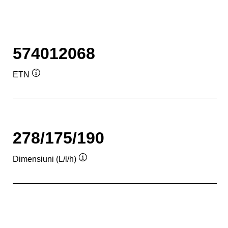
574012068
ETN
Tooltip
278/175/190
Dimensiuni (L/l/h)
Tooltip