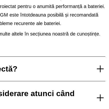
proiectat pentru o anumită performanță a bateriei.
 AGM este întotdeauna posibilă și recomandată
bleme recurente ale bateriei.
lte altele în secțiunea noastră de cunoștințe.
ectă?
nsiderare atunci când