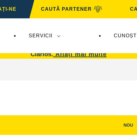
ȚI-NE
CAUTĂ PARTENER
CA
SERVICII
CUNOȘT
 afectează
VARTA Automotive
. Bateriile
VARTA 
Clarios.
Aflați mai multe
NOU
i
Deschideți
dialogul