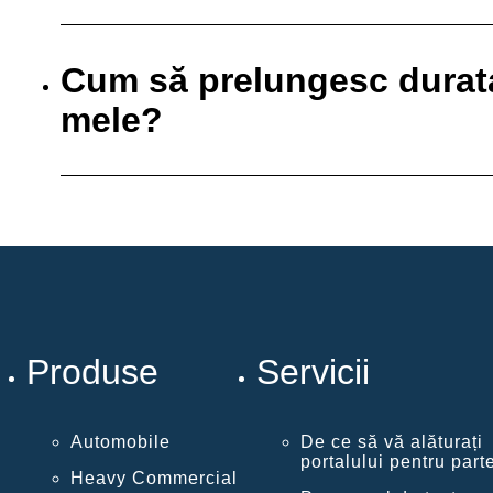
Cum să prelungesc durata 
mele?
Produse
Servicii
Automobile
De ce să vă alăturați
portalului pentru part
Heavy Commercial