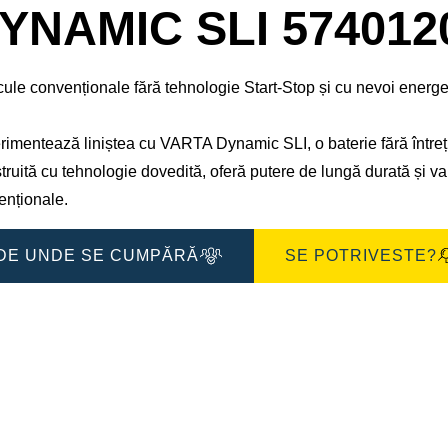
de
YNAMIC SLI 574012
imagine
ule convenționale fără tehnologie Start-Stop și cu nevoi energe
imentează liniștea cu VARTA Dynamic SLI, o baterie fără întreți
ruită cu tehnologie dovedită, oferă putere de lungă durată și va
enționale.
DE UNDE SE CUMPĂRĂ
SE POTRIVESTE?