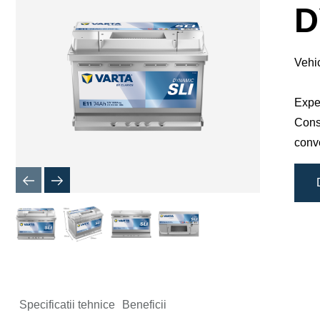
de
D
imagine
Vehic
Exper
Const
conv
Specificatii tehnice
Beneficii