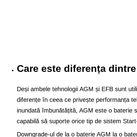
Care este diferența dint
Deși ambele tehnologii AGM și EFB sunt utiliz
diferențe în ceea ce privește performanța teh
inundată îmbunătățită, AGM este o baterie spe
capabilă să suporte orice tip de sistem Star
Downgrade-ul de la o baterie AGM la o bate