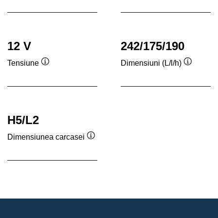
12 V
242/175/190
Tensiune
Dimensiuni (L/l/h)
Tooltip
Tooltip
H5/L2
Dimensiunea carcasei
Tooltip