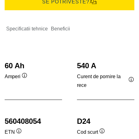
SE POTRIVESTE?
Specificatii tehnice
Beneficii
60 Ah
540 A
Curent de pornire la
Amperi
Tooltip
rece
Too
560408054
D24
ETN
Cod scurt
Tooltip
Tooltip