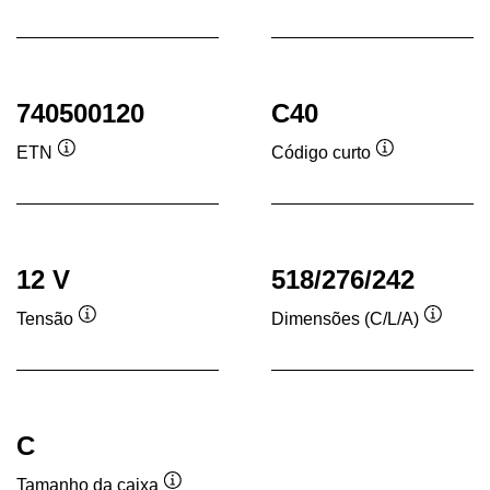
de
ferramenta
fer
740500120
C40
ETN
Código curto
Dica
Dica
de
de
ferramenta
ferramenta
12 V
518/276/242
Tensão
Dimensões (C/L/A)
Dica
Dica
de
de
ferramenta
ferram
C
Tamanho da caixa