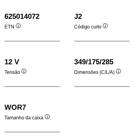
625014072
J2
ETN
Código curto
Dica
Dica
de
de
ferramenta
ferramenta
12 V
349/175/285
Tensão
Dimensões (C/L/A)
Dica
Dica
de
de
ferramenta
ferram
WOR7
Tamanho da caixa
Dica
de
ferramenta