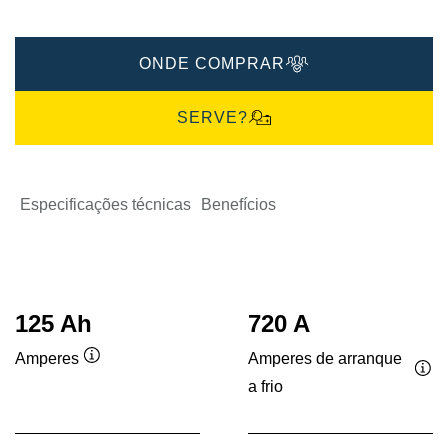
ONDE COMPRAR
SERVE?
Especificações técnicas
Benefícios
125 Ah
720 A
Amperes de arranque
Amperes
Dica
a frio
Dic
de
de
ferramenta
fer