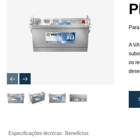
de
P
imagem
Para 
A VA
subst
os r
dese
Especificações técnicas
Benefícios