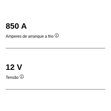
850 A
Amperes de arranque a frio
Dica
de
ferramenta
12 V
Tensão
Dica
de
ferramenta