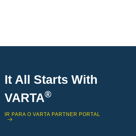
It All Starts With
®
VARTA
IR PARA O VARTA PARTNER PORTAL