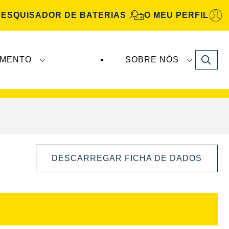
PESQUISADOR DE BATERIAS
O MEU PERFIL
Search
IMENTO
SOBRE NÓS
Automotive
são fabricadas e distribuídas pela
DESCARREGAR FICHA DE DADOS
Abrir
diálogo