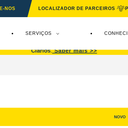
E-NOS
LOCALIZADOR DE PARCEIROS
SERVIÇOS
CONHEC
afetam a
VARTA Automotive
. As baterias
VARTA 
Clarios
.
Saber mais >>
NOVO
Abrir
diálogo