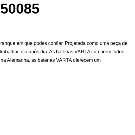
de
50085
imagem
arranque em que podes confiar. Projetada como uma peça de
a trabalhar, dia após dia. As baterias VARTA cumprem todos
as na Alemanha, as baterias VARTA oferecem um