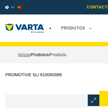
CONTACT
PRODUTOS
As recentes notícias sobre a
VARTA AG
não 
Início
Produtos
Produto
PROMOTIVE SLI 610050085
Abrir
diálogo