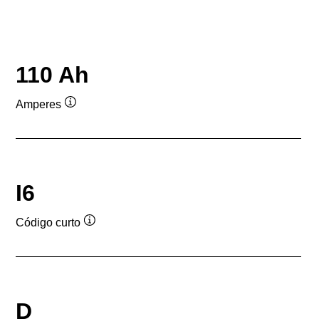
110 Ah
Amperes
Dica
de
ferramenta
I6
Código curto
Dica
de
ferramenta
D