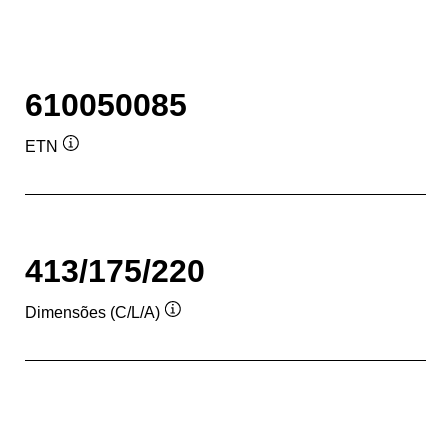
610050085
ETN
Dica
de
ferramenta
413/175/220
Dimensões (C/L/A)
Dica
de
ferramenta