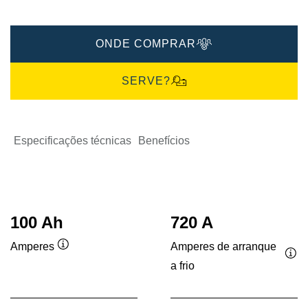
ONDE COMPRAR
SERVE?
Especificações técnicas
Benefícios
100 Ah
720 A
Amperes de arranque
Amperes
Dica
a frio
Dic
de
de
ferramenta
fer