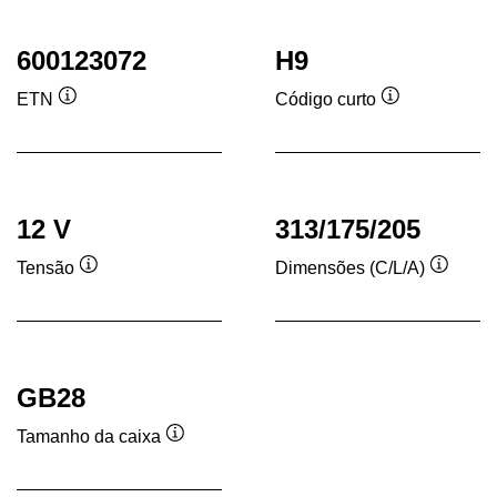
600123072
H9
ETN
Código curto
Dica
Dica
de
de
ferramenta
ferramenta
12 V
313/175/205
Tensão
Dimensões (C/L/A)
Dica
Dica
de
de
ferramenta
ferram
GB28
Tamanho da caixa
Dica
de
ferramenta