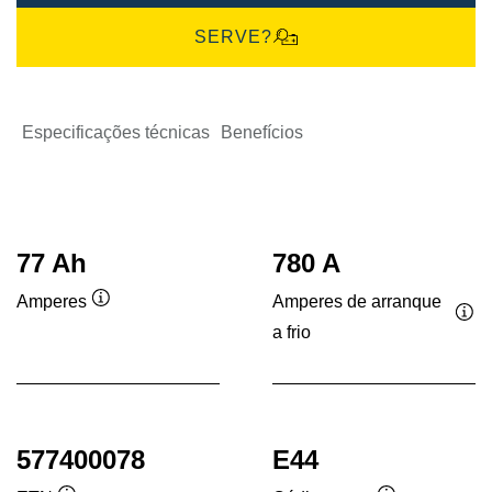
SERVE?
Especificações técnicas
Benefícios
77 Ah
780 A
Amperes de arranque
Amperes
Dica
a frio
Dic
de
de
ferramenta
fer
577400078
E44