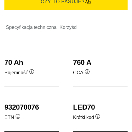
CZY TO PASUJE?
Specyfikacja techniczna
Korzyści
70 Ah
760 A
Pojemność
CCA
Podpowiedz
Podpowiedz
932070076
LED70
ETN
Krótki kod
Podpowiedz
Podpowiedz