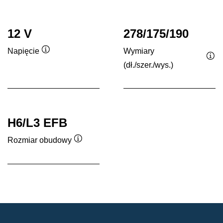
12 V
278/175/190
Wymiary
Napięcie
Podpowiedz
(dł./szer./wys.)
Po
H6/L3 EFB
Rozmiar obudowy
Podpowiedz