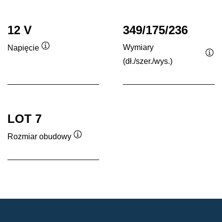
12 V
349/175/236
Wymiary
Napięcie
Podpowiedz
(dł./szer./wys.)
Po
LOT 7
Rozmiar obudowy
Podpowiedz