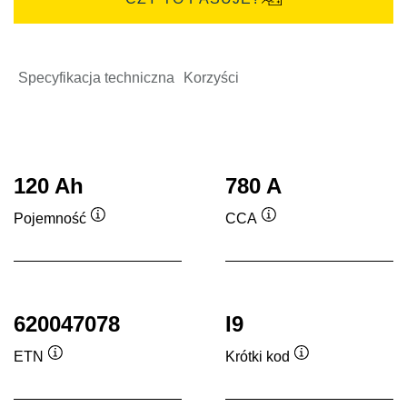
Specyfikacja techniczna
Korzyści
120 Ah
780 A
Pojemność
CCA
Podpowiedz
Podpowiedz
620047078
I9
ETN
Krótki kod
Podpowiedz
Podpowiedz