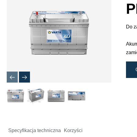
dialogow
P
obrazu
Do z
Akum
zami
Specyfikacja techniczna
Korzyści