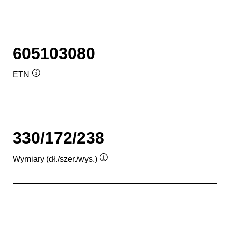
605103080
ETN
Podpowiedz
330/172/238
Wymiary (dł./szer./wys.)
Podpowiedz