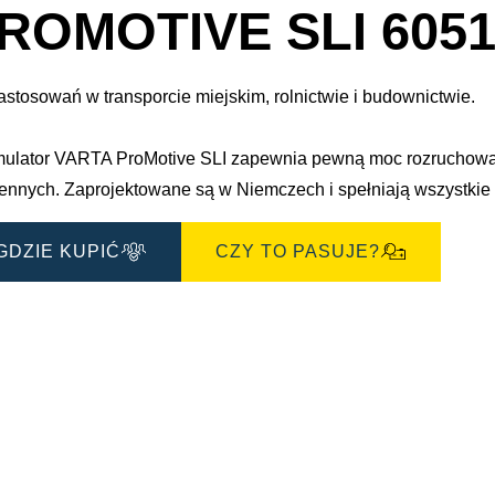
e
dialogowe
ROMOTIVE SLI 6051
obrazu
astosowań w transporcie miejskim, rolnictwie i budownictwie.
ulator VARTA ProMotive SLI zapewnia pewną moc rozruchową 
ennych. Zaprojektowane są w Niemczech i spełniają wszystki
GDZIE KUPIĆ
CZY TO PASUJE?