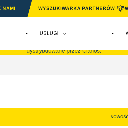
Z NAMI
WYSZUKIWARKA PARTNERÓW
USŁUGI
G
nie mają wpływu na
VARTA Automotive
. Akumul
dystrybuowane przez Clarios.
NOWOŚ
Otwórz
okno