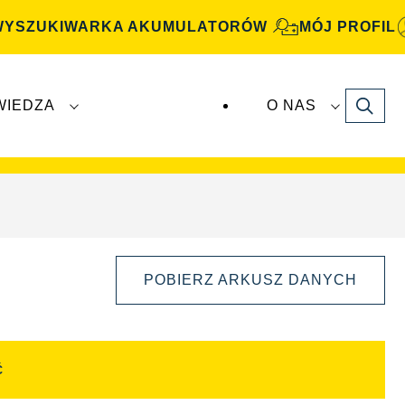
WYSZUKIWARKA AKUMULATORÓW
MÓJ PROFIL
Search
WIEDZA
O NAS
atory
VARTA Automotive
są produkowane i
POBIERZ ARKUSZ DANYCH
Ć
Otwórz
okno