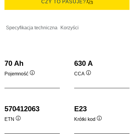
CZY TO PASUJE?
Specyfikacja techniczna
Korzyści
70 Ah
630 A
Pojemność
CCA
Podpowiedz
Podpowiedz
570412063
E23
ETN
Krótki kod
Podpowiedz
Podpowiedz