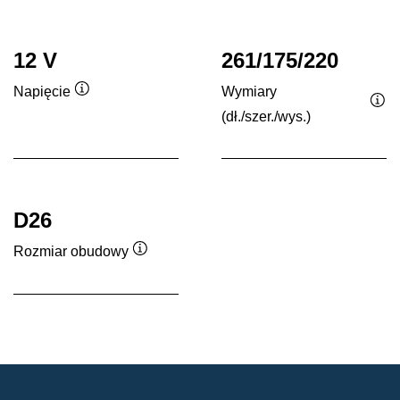
12 V
261/175/220
Wymiary
Napięcie
Podpowiedz
(dł./szer./wys.)
Po
D26
Rozmiar obudowy
Podpowiedz